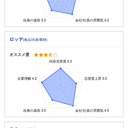
ロッテ
[食品/水産/農林]
オススメ度