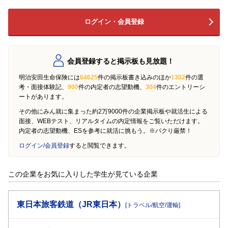
ログイン・会員登録
会員登録すると掲示板も見放題！
明治安田生命保険には
64625
件の掲示板書き込みのほか
1302
件の選
考・面接体験記、
900
件の内定者の志望動機、
304
件のエントリーシ
ートがあります。
その他にみん就に集まった約2万9000件の企業掲示板や就活生による
面接、WEBテスト、リアルタイムの内定情報をご覧いただけます。
内定者の志望動機、ESを参考に就活に挑もう。※パクり厳禁！
ログイン/会員登録
すると閲覧できます。
この企業をお気に入りした学生が見ている企業
東日本旅客鉄道（JR東日本）
[トラベル/航空/運輸]