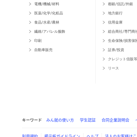
電機/機械/材料
都銀/信託/外銀
医薬/化学/化粧品
地方銀行
食品/水産/農林
信用金庫
繊維/アパレル服飾
総合商社/専門商
印刷
生命保険/損害保
自動車販売
証券/投資
クレジット信販
リース
キーワード
みん就の使い方
学生認証
合同企業説明会
利用規約
掲示板ガイドライン
ヘルプ
法人のお客様はこ