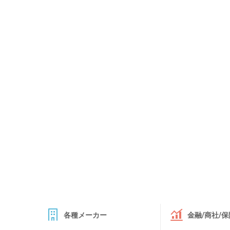
各種メーカー
金融/商社/保