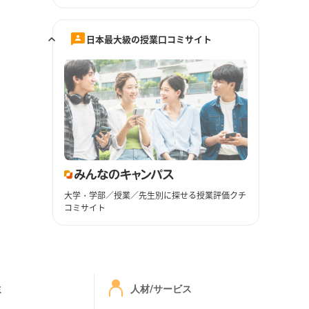
日本最大級の授業口コミサイト
大学・学部／授業／先生別に探せる授業評価クチ
コミサイト
ミ
人材/サービス