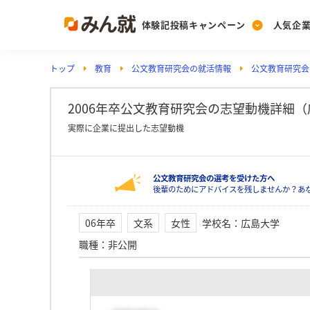
体験記投稿キャンペーン
人気企
トップ
教育
公文教育研究会の就活情報
公文教育研究会
Post
Ranking
PickUp
投稿する
ランキングを見る
注目の企業特集
2006年卒公文教育研究会の志望動機詳細
実際に企業に提出した志望動機
Vote
公文教育研究会の選考を受けた方へ
投票する
後輩のためにアドバイスを残しませんか？あ
動画で知ろう！業界・
06年卒
文系
女性
学校名
：
広島大学
職種
：
非公開