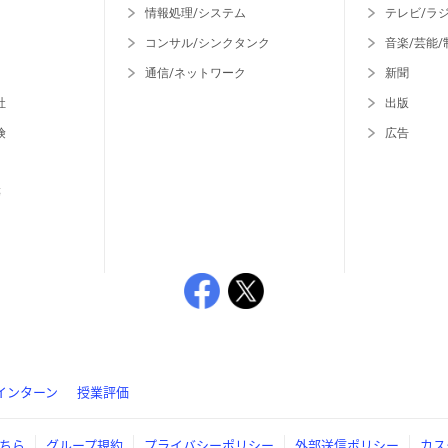
情報処理/システム
テレビ/ラ
コンサル/シンクタンク
音楽/芸能/
通信/ネットワーク
新聞
社
出版
険
広告
等
インターン
授業評価
ちら
グループ規約
プライバシーポリシー
外部送信ポリシー
カス