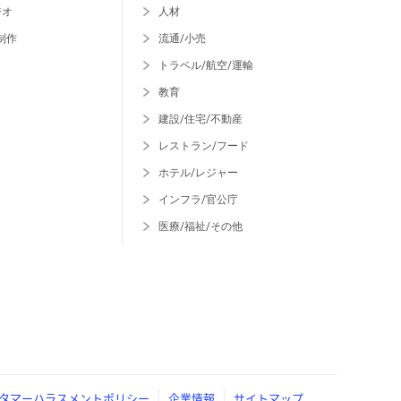
ジオ
人材
制作
流通/小売
トラベル/航空/運輸
教育
建設/住宅/不動産
レストラン/フード
ホテル/レジャー
インフラ/官公庁
医療/福祉/その他
タマーハラスメントポリシー
企業情報
サイトマップ