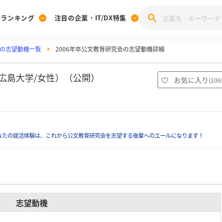
業ランキング
注目の企業・IT/DX特集
の志望動機一覧
2006年卒公文教育研究会の志望動機詳細
注目の企業特集
みんなのIT業界新卒就職人気企業ランキング
みんな
[27卒] 本選考体験記投稿キャンペーン
28卒 注目企業特集
27卒 注目企業特集
みんなのDX企業就職ブランド調査
（広島大学/女性）（公開）
お気に入り
(
106
注目のIT・DX企業特集
28卒 IT・DX企業特集
27卒 IT・DX企業特集
28卒
みんなのIT業界新卒就職人気企業ランキング
みんな
なたの就活体験は、これから公文教育研究会を志望する後輩へのエールになります！
企業研究
志望動機