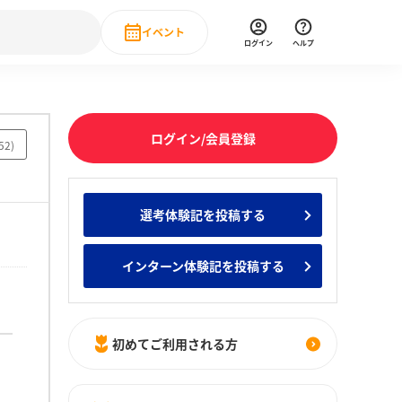
イベント
ログイン
ヘルプ
Event
の新卒就職人気企業ランキング
みんなのインターン人気企業ランキン
直近のイベント一覧
ログイン/会員登録
52
)
もっと見る
 IT・DX現場社員インタビュー
選考体験記を投稿する
の新卒就職人気企業ランキング
みんなのインターン人気企業ランキン
インターン体験記を投稿する
初めてご利用される方