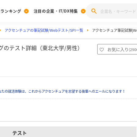
業ランキング
注目の企業・IT/DX特集
アクセンチュアの筆記試験/Webテスト/SPI一覧
アクセンチュア筆記試験|We
注目の企業特集
みんなのIT業界新卒就職人気企業ランキング
みんな
[27卒] 本選考体験記投稿キャンペーン
28卒 注目企業特集
27卒 注目企業特集
みんなのDX企業就職ブランド調査
ングのテスト詳細（東北大学/男性）
お気に入り
(
290
注目のIT・DX企業特集
28卒 IT・DX企業特集
27卒 IT・DX企業特集
28卒
みんなのIT業界新卒就職人気企業ランキング
みんな
企業研究
なたの就活体験は、これからアクセンチュアを志望する後輩へのエールになります！
テスト