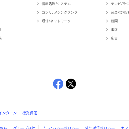
情報処理/システム
テレビ/ラ
コンサル/シンクタンク
音楽/芸能/
通信/ネットワーク
新聞
社
出版
険
広告
等
インターン
授業評価
ちら
グループ規約
プライバシーポリシー
外部送信ポリシー
カス