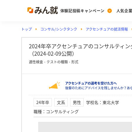
体験記投稿キャンペーン
人気企
トップ
コンサル/シンクタンク
アクセンチュアの就活情報
Post
Ranking
PickUp
投稿する
ランキングを見る
注目の企業特集
2024年卒アクセンチュアのコンサルティ
（2024-02-09公開）
適性検査・テストの種類・形式
Vote
投票する
アクセンチュアの選考を受けた方へ
動画で知ろう！業界・
後輩のためにアドバイスを残しませんか？あ
24年卒
文系
男性
学校名
：
東北大学
職種
：
コンサルティング