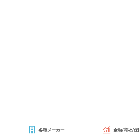
各種メーカー
金融/商社/保