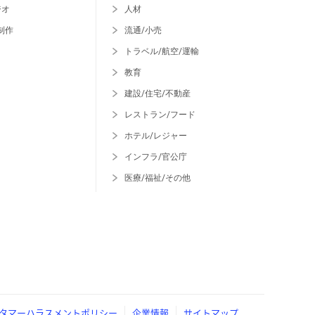
ジオ
人材
制作
流通/小売
トラベル/航空/運輸
教育
建設/住宅/不動産
レストラン/フード
ホテル/レジャー
インフラ/官公庁
医療/福祉/その他
タマーハラスメントポリシー
企業情報
サイトマップ