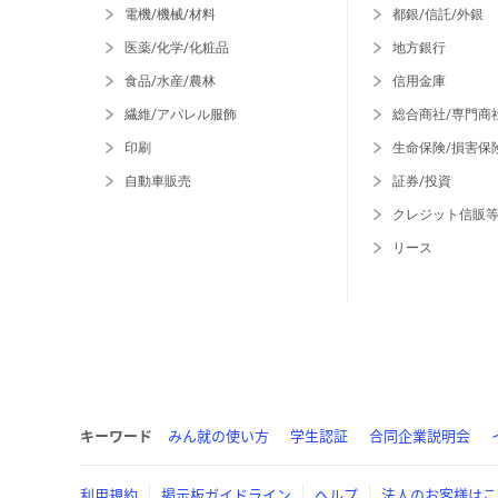
電機/機械/材料
都銀/信託/外銀
医薬/化学/化粧品
地方銀行
食品/水産/農林
信用金庫
繊維/アパレル服飾
総合商社/専門商
印刷
生命保険/損害保
自動車販売
証券/投資
クレジット信販
リース
キーワード
みん就の使い方
学生認証
合同企業説明会
利用規約
掲示板ガイドライン
ヘルプ
法人のお客様はこ