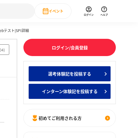
イベント
ログイン
ヘルプ
bテスト|SPI詳細
Event
の新卒就職人気企業ランキング
みんなのインターン人気企業ランキン
直近のイベント一覧
ログイン/会員登録
04
)
もっと見る
 IT・DX現場社員インタビュー
選考体験記を投稿する
の新卒就職人気企業ランキング
みんなのインターン人気企業ランキン
インターン体験記を投稿する
初めてご利用される方