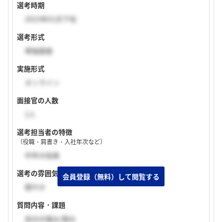
選考時期
2023年01月下旬
選考形式
単独面接
実施形式
オンライン
面接官の人数
1人
選考担当者の特徴
（役職・肩書き・入社年次など）
中年の役員
選考の雰囲気
穏やか
質問内容・課題
自分の強み/弱み