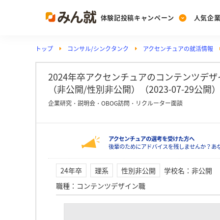
体験記投稿キャンペーン
人気企
トップ
コンサル/シンクタンク
アクセンチュアの就活情報
Post
Ranking
PickUp
投稿する
ランキングを見る
注目の企業特集
2024年卒アクセンチュアのコンテンツデ
（非公開/性別非公開）（2023-07-29公開
企業研究・説明会・OBOG訪問・リクルーター面談
Vote
投票する
アクセンチュアの選考を受けた方へ
動画で知ろう！業界・
後輩のためにアドバイスを残しませんか？あ
24年卒
理系
性別非公開
学校名
：
非公開
職種
：
コンテンツデザイン職