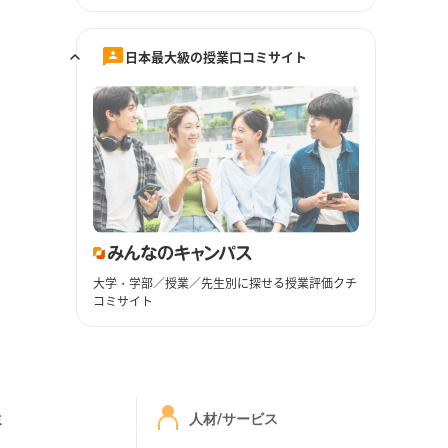
日本最大級の授業口コミサイト
大学・学部／授業／先生別に探せる授業評価クチ
コミサイト
ミ
人材/サービス