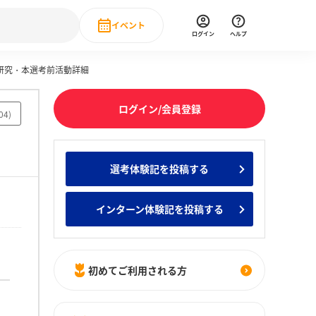
イベント
ログイン
ヘルプ
業研究・本選考前活動詳細
Event
の新卒就職人気企業ランキング
みんなのインターン人気企業ランキン
直近のイベント一覧
ログイン/会員登録
04
)
もっと見る
 IT・DX現場社員インタビュー
選考体験記を投稿する
の新卒就職人気企業ランキング
みんなのインターン人気企業ランキン
インターン体験記を投稿する
初めてご利用される方