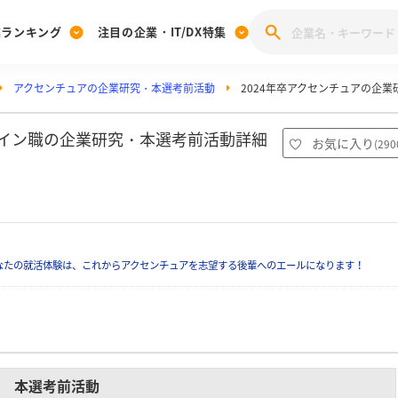
業ランキング
注目の企業・IT/DX特集
アクセンチュアの企業研究・本選考前活動
2024年卒アクセンチュアの企
注目の企業特集
みんなのIT業界新卒就職人気企業ランキング
みんな
[27卒] 本選考体験記投稿キャンペーン
28卒 注目企業特集
27卒 注目企業特集
みんなのDX企業就職ブランド調査
ザイン職の企業研究・本選考前活動詳細
お気に入り
(
290
）
注目のIT・DX企業特集
28卒 IT・DX企業特集
27卒 IT・DX企業特集
28卒
みんなのIT業界新卒就職人気企業ランキング
みんな
企業研究
なたの就活体験は、これからアクセンチュアを志望する後輩へのエールになります！
本選考前活動