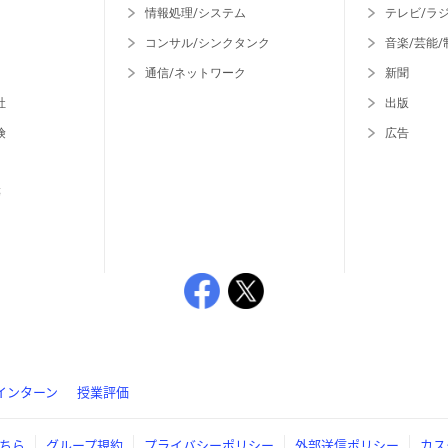
情報処理/システム
テレビ/ラ
コンサル/シンクタンク
音楽/芸能/
通信/ネットワーク
新聞
社
出版
険
広告
等
インターン
授業評価
ちら
グループ規約
プライバシーポリシー
外部送信ポリシー
カス