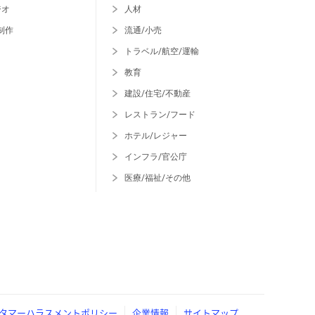
ジオ
人材
制作
流通/小売
トラベル/航空/運輸
教育
建設/住宅/不動産
レストラン/フード
ホテル/レジャー
インフラ/官公庁
医療/福祉/その他
タマーハラスメントポリシー
企業情報
サイトマップ