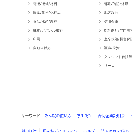
電機/機械/材料
都銀/信託/外銀
医薬/化学/化粧品
地方銀行
食品/水産/農林
信用金庫
繊維/アパレル服飾
総合商社/専門商
印刷
生命保険/損害保
自動車販売
証券/投資
クレジット信販
リース
キーワード
みん就の使い方
学生認証
合同企業説明会
利用規約
掲示板ガイドライン
ヘルプ
法人のお客様はこ