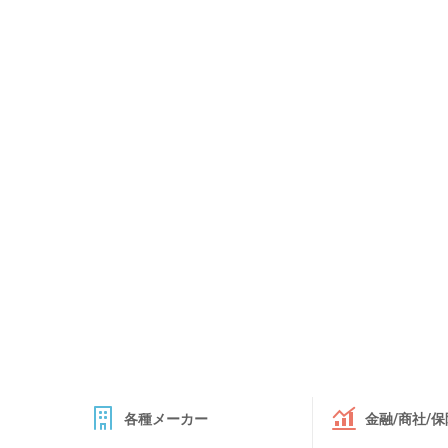
各種メーカー
金融/商社/保