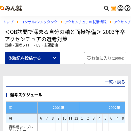
トップ
コンサル/シンクタンク
アクセンチュアの就活情報
アクセン
＜OB訪問で深まる自分の軸と面接準備＞ 2003年卒
アクセンチュアの選考対策
面接・選考フロー・ES・志望動機
お気に入り
(
29004
)
体験記を投稿する
一覧へ戻る
選考スケジュール
年
2001年
2002年
月
6
7
8
9
10
11
12
1
2
3
4
5
6
7
8
9
資料請求・プレ
エントリー