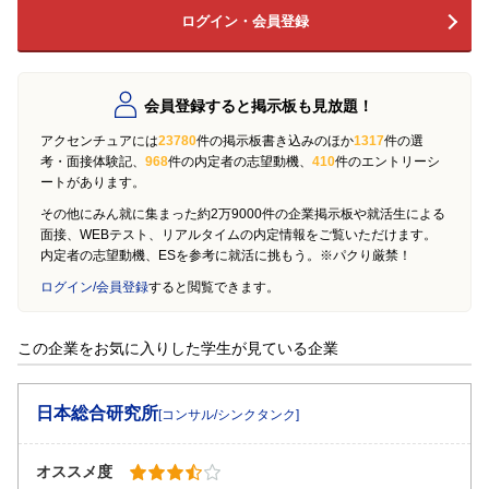
ログイン・会員登録
会員登録すると掲示板も見放題！
アクセンチュアには
23780
件の掲示板書き込みのほか
1317
件の選
考・面接体験記、
968
件の内定者の志望動機、
410
件のエントリーシ
ートがあります。
その他にみん就に集まった約2万9000件の企業掲示板や就活生による
面接、WEBテスト、リアルタイムの内定情報をご覧いただけます。
内定者の志望動機、ESを参考に就活に挑もう。※パクり厳禁！
ログイン/会員登録
すると閲覧できます。
この企業をお気に入りした学生が見ている企業
日本総合研究所
[コンサル/シンクタンク]
オススメ度