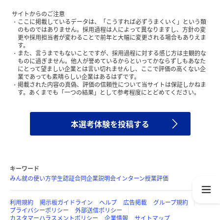
サイトからのご注意
ここに掲載しているデータは、「こうすれば必ずうまくいく」という類
のものではありません。採用過程は人によって異なりますし、方針の変
更や採用担当者が変わることで前年と大幅に変更される場合もありえま
す。
また、言うまでもないことですが、採用過程に対する感じ方は主観的な
ものに過ぎません。他人が誉めているからといってかならずしもあなた
にとって望ましい企業とは言い切れませんし、ここで評価の高くない企
業であっても素晴らしい企業はあるはずです。
掲載された内容の真偽、評価の信頼性について当サイトは保証しかねま
す。あくまでも「一つの結果」として参考程度にとどめてください。
本選考体験を投稿する
キーワード
みん就の使い方
学生認証
合同企業説明会
インターン
授業評価
利用規約
掲示板ガイドライン
ヘルプ
広告掲載
グループ規約
プライバシーポリシー
外部送信ポリシー
カスタマーハラスメントポリシー
企業情報
サイトマップ