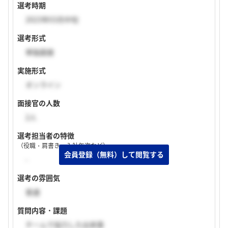
選考時期
2023年03月中旬
選考形式
単独面接
実施形式
オンライン
面接官の人数
2人
選考担当者の特徴
（役職・肩書き・入社年次など）
-
選考の雰囲気
普通
質問内容・課題
チームで協力した出来事