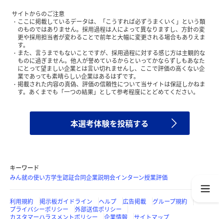
サイトからのご注意
ここに掲載しているデータは、「こうすれば必ずうまくいく」という類
のものではありません。採用過程は人によって異なりますし、方針の変
更や採用担当者が変わることで前年と大幅に変更される場合もありえま
す。
また、言うまでもないことですが、採用過程に対する感じ方は主観的な
ものに過ぎません。他人が誉めているからといってかならずしもあなた
にとって望ましい企業とは言い切れませんし、ここで評価の高くない企
業であっても素晴らしい企業はあるはずです。
掲載された内容の真偽、評価の信頼性について当サイトは保証しかねま
す。あくまでも「一つの結果」として参考程度にとどめてください。
本選考体験を投稿する
キーワード
みん就の使い方
学生認証
合同企業説明会
インターン
授業評価
利用規約
掲示板ガイドライン
ヘルプ
広告掲載
グループ規約
プライバシーポリシー
外部送信ポリシー
カスタマーハラスメントポリシー
企業情報
サイトマップ