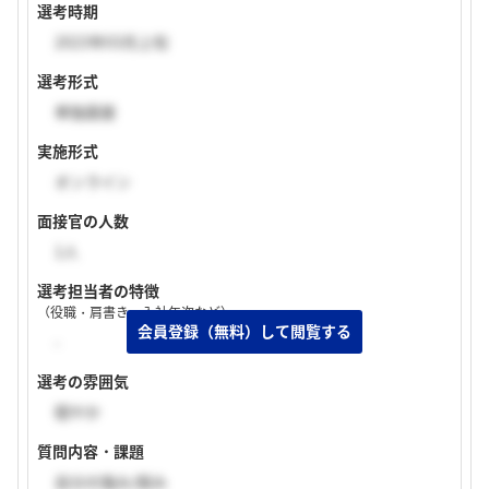
選考時期
2023年03月上旬
選考形式
単独面接
実施形式
オンライン
面接官の人数
1人
選考担当者の特徴
（役職・肩書き・入社年次など）
-
選考の雰囲気
穏やか
質問内容・課題
自分の強み/弱み