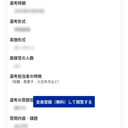
選考時期
2023年03月中旬
選考形式
単独面接
実施形式
オンライン
面接官の人数
2人
選考担当者の特徴
（役職・肩書き・入社年次など）
-
選考の雰囲気
穏やか
質問内容・課題
自己PR