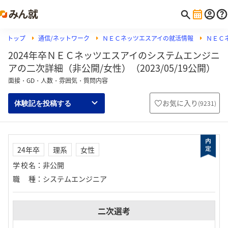
トップ
通信/ネットワーク
ＮＥＣネッツエスアイの就活情報
ＮＥＣ
2024年卒ＮＥＣネッツエスアイのシステムエンジニ
アの二次詳細（非公開/女性）（2023/05/19公開）
面接・GD・人数・雰囲気・質問内容
お気に入り
(
9231
)
体験記を投稿する
24年卒
理系
女性
学校名
：
非公開
職種
：
システムエンジニア
二次選考