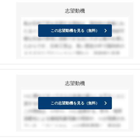
望する理由は、企画立案から維持管理と幅広い業務
的に行うことの重要性を感じたことから、農村地域
志望動機
から建設事業の全般に関わることができ、自身の専
の人々の安全や農業の発展に貢献したいと考えるよ
門性を活かして社会に貢献できる点に魅力を感じた
うになりました。
私が日本工営を志望する理由は、国内外の多岐にわ
ためです。その中でも御社を志望する理由は、業界
私は23年度の農村整備部での夏季インターンシップ
たるインフラ開発やプロジェクトを通じて、持続可
この志望動機を見る（無料）
トップの総合力と技術力を持ち、社会のニーズに応
に二週間参加させていただきました。その際に具体
能な社会の実現に貢献できる点に大きな魅力を感じ
えてきた御社であれば、高度化・複雑化が進む現代
的な業務内容について教えていただき、ストックマ
たからです。日本工営は、長い歴史の中で国内外の
においても、人々の安心・安全の生活を支え続けら
ネジメント以外にもICT導入のための提案や経営状
さまざまなプロジェクトに関わり、技術的な先進性
れると考えているためです。
況の分析など、幅広く農業の発展に貢献していると
とともに高い社会的影響力を持っています。特に、
感じました。このような幅広い業務を通じて自身の
土木工学を専攻し、インフラ整備や防災に関心を持
知識や技術を向上できる点、ソフト・ハードの両面
ってきた私にとって、貴社が国内外で展開する多様
から人々の暮らしを支えることができるという点か
志望動機
なプロジェクトは非常に魅力的です。まず、国内の
ら、建設コンサルタントを強く志望するようになり
インフラ整備における技術的先進性に注目していま
ました。建設コンサルタントの中でも貴社を志望す
○○に携わりすべての人の未来の暮らしを守ることに
す。日本は自然災害が多く、特に地震や津波、台風
る理由は、国内最大の建設コンサルタントであるこ
資する仕事に取り組みたい。
この志望動機を見る（無料）
などへの備えが重要な課題です。貴社は、こうした
とから幅広い事業領域を有しており、様々な専門分
この理由は、○○や○○、○○に起因する。昨今、地球
災害に対して強靭なインフラを提供し、地域社会の
野の技術者の意見を聞きながら最適解を提案するこ
温暖化による極端気象現象の増加や、○○が指摘され
安全を守るために貢献していると理解しています。
とができるという点に魅力を感じたからです。ま
ている。このことから、○○の開発運用に、最先端の
私は、大学院で防災をテーマに研究しており、特に
た、貴社でならば様々な分野に興味を持ちながら知
科学技術を取り入れることで、高度化と省力化に貢
津波避難行動に関するモデル化や避難計画の立案に