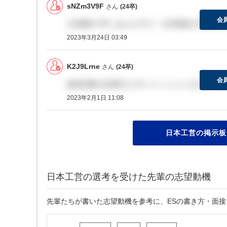
sNZm3V9F
さん
(24卒)
会
1次募集で申し込んだ方で、2次面接の日程が4
2023年3月24日 03:49
K2J9Lrne
さん
(24卒)
会
論述試験の結果きた方いらっしゃいますか？
2023年2月1日 11:08
日本工営の掲示板
日本工営の選考を受けた先輩の志望動機
先輩たちが書いた志望動機を参考に、ESの書き方・面