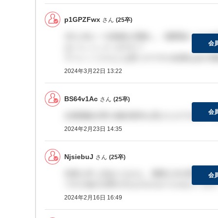
p1GPZFwx
さん
(25卒)
3月上旬に一次面接を受験し、2週間経っても
会
はいらっしゃいますか？
サイレントかもとは思うのですが結果は必ず通
2024年3月22日 13:22
BS64v1Ac
さん
(25卒)
会
交通運輸分野の最終選考を受けたのですが、そ
2024年2月23日 14:35
NjsiebuJ
さん
(25卒)
何度も申し訳ありません。農業土木分野で内定
会
ですが他の分野の方なのかわかりかねています
2024年2月16日 16:49