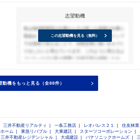
識を吸収することができ、技術者として成長し続け
献したいと考える。
携わってきました。この経験を活かし、災害リスク
ることができると考えています。
この目標に向けて、○○にダイレクトに関与できる点
を低減させるためのインフラ整備や都市計画に貢献
志望動機
貴社に入社することができた際には、業務を行う中
に加え、プロジェクトの調査から計画、実行、そし
できる仕事に就きたいと考えています。貴社が手掛
で様々な専門分野の技術者と切磋琢磨しながら専門
て維持管理まで一貫して携わることで、総合的かつ
ける防災インフラ整備やリスクマネジメントのプロ
私は地域密着型の仕事から大小様々な規模の仕事に
知識を身に着け、技術士の資格を取得したいと考え
持続可能な○○を提供できる点に魅力を感じ、建設コ
ジェクトに関わり、社会に貢献できる技術者を目指
取組み、人々の生活に欠かすことができないインフ
この志望動機を見る（無料）
ています。そして確かな技術力と丁寧なサービスで
ンサルを志望した。その中でも貴社は最大手の建設
したいと思っています。次に、国際的なプロジェク
ラを技術で支えることで、自然災害に強いまちづく
もってお客様と信頼関係を築き上げ、私だけにしか
コンサルタントであり、多くの分野と連携しながら
トへの関与です。日本工営は、途上国のインフラ整
りをしたいと考えていります。このように考えるよ
できないような仕事に携われるような人材として活
プロジェクトを実行し、技術者として成長し続けて
備にも力を入れており、国際協力の分野で大きな役
うになったのは私が実際に自然災害を経験したから
躍していきたいです。
いける環境に魅力を感じた。
割を果たしています。私が特に注目しているのは、
です。＊＊年に＊＊＊＊＊＊地震を＊＊市で経験
アジアやアフリカの国々で展開されているインフラ
し、約2日間停電状態での生活を余儀なくされまし
開発支援プロジェクトです。これらの地域では、基
た。また地震により斜面崩壊や液状化現象が発生
望動機をもっと見る（全88件）
礎的なインフラがまだ十分に整っておらず、住民の
し、「地盤」というものについて興味を持ち、大学
生活の質を向上させるためには、持続可能なインフ
では地盤工学を学ぶことができる＊＊プログラムに
ラ整備が急務です。貴社は、これらのプロジェクト
所属し、＊＊研究室に入りました。また学びを深め
を通じて現地の社会に貢献しつつ、環境への配慮や
ていくうちに、社会基盤施設の企画・立案から施工
地域の文化を尊重した開発を行っている点に感銘を
管理・維持管理までまちづくりに総合的に関わるこ
受けました。私も、貴社の一員として、国際的な視
三井不動産リアルティ
一条工務店
レオパレス２１
住友林業
とができる建設コンサルタントという職種を知り、
点を持ちながら、地域に根ざした持続可能なインフ
井ホーム
東急リバブル
大東建託
スターツコーポレーション
国内建設コンサルタント売上1位の貴社について興
三井不動産レジデンシャル
大成建設
パナソニックホームズ
ラ整備に貢献したいと考えています。さらに、技術