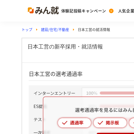
体験記投稿キャンペーン
人気企
トップ
建設/住宅/不動産
日本工営の就活情報
Post
Ranking
PickUp
投稿する
ランキングを見る
注目の企業特集
日本工営の新卒採用・就活情報
Vote
日本工営の選考通過率
投票する
動画で知ろう！業界・