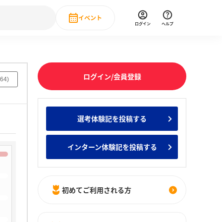
イベント
ログイン
ヘルプ
Event
の新卒就職人気企業ランキング
みんなのインターン人気企業ランキン
直近のイベント一覧
ログイン/会員登録
64
)
もっと見る
 IT・DX現場社員インタビュー
選考体験記を投稿する
の新卒就職人気企業ランキング
みんなのインターン人気企業ランキン
インターン体験記を投稿する
初めてご利用される方