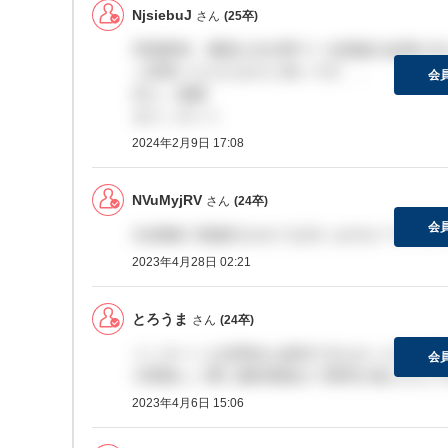
NjsiebuJ
さん
(25卒)
早期選考、農業土木分野で一次面接の結果が出
ご回答いただけますと幸いです、、
会
出た→感謝
まだ→ホント
2024年2月9日 17:08
NVuMyjRV
さん
(24卒)
会
2次募集で面接行かれてる方いますか？サイレ
2023年4月28日 02:21
とろうま
さん
(24卒)
インターンも説明会も参加できなかった私立理
会
大変嬉しい事に最終面接まで選考が進んだんで
2023年4月6日 15:06