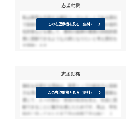
志望動機
私は業界を代表する建設コンサルタントである貴社
で技術やノウハウを学び、水利施設の耐震化や老朽
この志望動機を見る（無料）
化対策などを通して、農村の振興や農業の持続的発
展に貢献できるような人材になりたいと考え貴社を
志望致します。
私は大学で農村地域が抱えるさまざまな課題につい
て学びました。その中で特に印象に残ったのが、戦
後に建設された農業水利施設が現在一斉に老朽化し
志望動機
ておりその維持・管理が問題になっているというこ
とです。私が幼いころ、農家の祖父母の家で地震が
御社を志望する理由は、業界トップの総合力と技術
あった際に目の前で水管が破裂し怪我をしたことが
力を用いて、企画立案から維持管理と幅広い業務を
この志望動機を見る（無料）
ありました。そのため、入学前から農村地域の人々
通じて、人々の安心・安全の生活を支え、社会に貢
の生活の基盤となる農業水利施設の重要性を理解し
献できることに魅力を感じたためです。私は、学生
ていましたが、大学の授業を通して、水利施設の維
時代に培ってきた土木工学や地盤工学を軸に、人々
持・管理を行う上では金銭的な問題が発生するとい
の安心安全を支え、社会に貢献できる仕事がしたい
うことや、同じ施設内でも劣化の状況が箇所によっ
と考えています。その上で建設コンサルタントを志
て異なるということを知り、施設の機能保全を効率