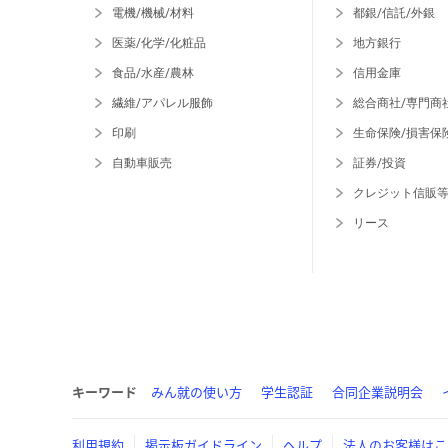
電機/機械/材料
都銀/信託/外銀
医薬/化学/化粧品
地方銀行
食品/水産/農林
信用金庫
繊維/アパレル服飾
総合商社/専門商
印刷
生命保険/損害保
自動車販売
証券/投資
クレジット信販
リース
キーワード
みん就の使い方
学生認証
合同企業説明会
利用規約
掲示板ガイドライン
ヘルプ
法人のお客様はこ