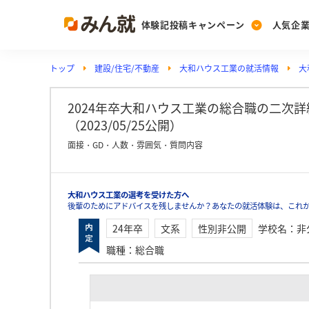
体験記投稿キャンペーン
人気企
トップ
建設/住宅/不動産
大和ハウス工業の就活情報
大
Post
Ranking
PickUp
投稿する
ランキングを見る
注目の企業特集
2024年卒大和ハウス工業の総合職の二次
（2023/05/25公開）
面接・GD・人数・雰囲気・質問内容
Vote
投票する
大和ハウス工業の選考を受けた方へ
動画で知ろう！業界・
後輩のためにアドバイスを残しませんか？あなたの就活体験は、これ
24年卒
文系
性別非公開
学校名
：
非
職種
：
総合職