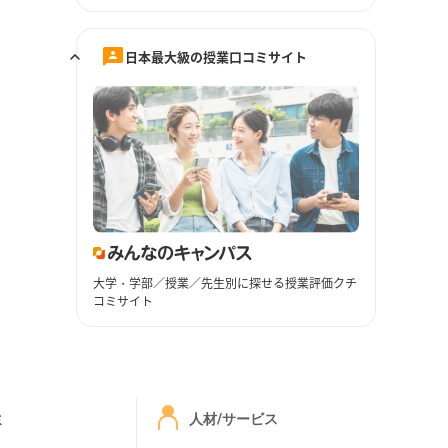
日本最大級の授業口コミサイト
大学・学部／授業／先生別に探せる授業評価クチ
コミサイト
ミ
人材/サービス