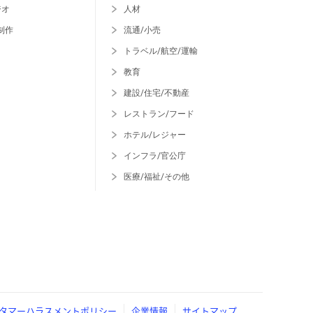
ジオ
人材
制作
流通/小売
トラベル/航空/運輸
教育
建設/住宅/不動産
レストラン/フード
ホテル/レジャー
インフラ/官公庁
医療/福祉/その他
タマーハラスメントポリシー
企業情報
サイトマップ