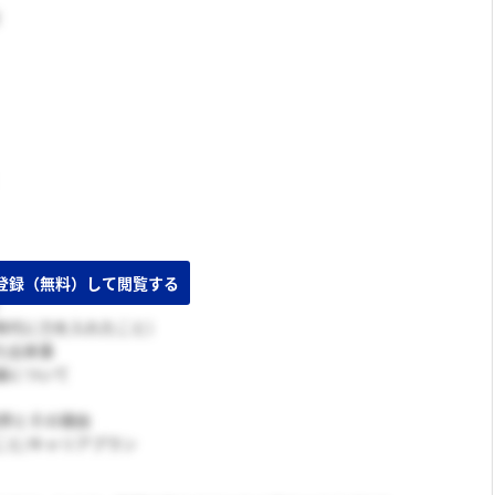
時代に力を入れたこと）
た出来事
論について
業界とその理由
こと/キャリアプラン