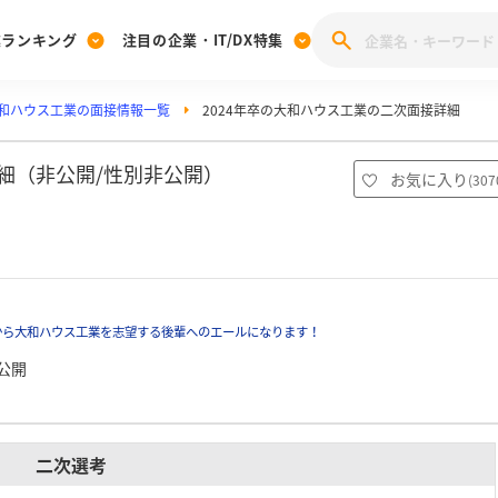
業ランキング
注目の企業・IT/DX特集
和ハウス工業の面接情報一覧
2024年卒の大和ハウス工業の二次面接詳細
注目の企業特集
みんなのIT業界新卒就職人気企業ランキング
みんな
[27卒] 本選考体験記投稿キャンペーン
28卒 注目企業特集
27卒 注目企業特集
みんなのDX企業就職ブランド調査
詳細（非公開/性別非公開）
お気に入り
(
307
注目のIT・DX企業特集
28卒 IT・DX企業特集
27卒 IT・DX企業特集
28卒
みんなのIT業界新卒就職人気企業ランキング
みんな
企業研究
から大和ハウス工業を志望する後輩へのエールになります！
公開
二次選考