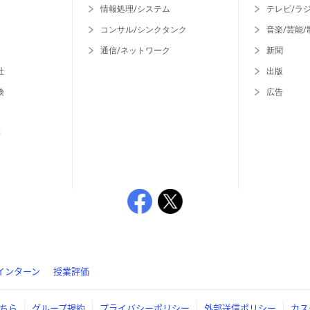
情報処理/システム
テレビ/ラ
コンサル/シンクタンク
音楽/芸能/
通信/ネットワーク
新聞
社
出版
険
広告
等
インターン
授業評価
ちら
グループ規約
プライバシーポリシー
外部送信ポリシー
カス