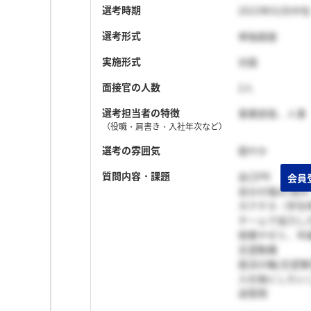
選考時期
2023年02月中旬
選考形式
単独面接
実施形式
対面
面接官の人数
2人
選考担当者の特徴
事業部長、人事
（役職・肩書き・入社年次など）
選考の雰囲気
穏やか
質問内容・課題
自己PR
自分の強み/弱み
ガクチカ（学生
チームで協力し
授業やゼミ、卒
志望動機
就活の軸/志望
入社後にしたい
逆質問