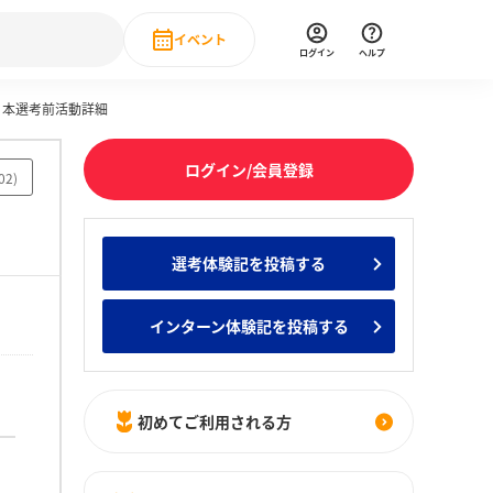
イベント
ログイン
ヘルプ
・本選考前活動詳細
Event
の新卒就職人気企業ランキング
みんなのインターン人気企業ランキン
直近のイベント一覧
ログイン/会員登録
02
)
もっと見る
 IT・DX現場社員インタビュー
選考体験記を投稿する
の新卒就職人気企業ランキング
みんなのインターン人気企業ランキン
インターン体験記を投稿する
初めてご利用される方