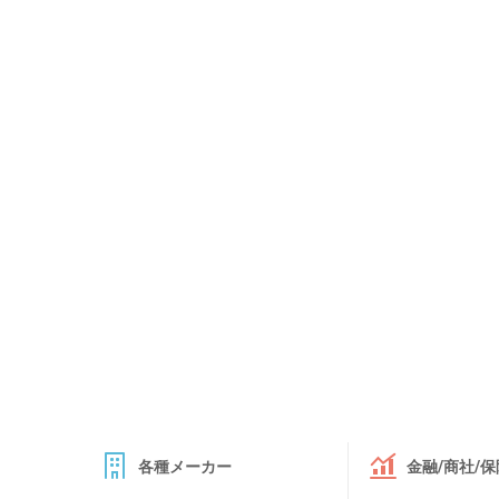
各種メーカー
金融/商社/保