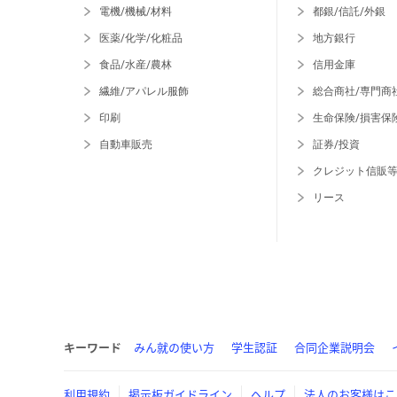
電機/機械/材料
都銀/信託/外銀
医薬/化学/化粧品
地方銀行
食品/水産/農林
信用金庫
繊維/アパレル服飾
総合商社/専門商
印刷
生命保険/損害保
自動車販売
証券/投資
クレジット信販
リース
キーワード
みん就の使い方
学生認証
合同企業説明会
利用規約
掲示板ガイドライン
ヘルプ
法人のお客様はこ