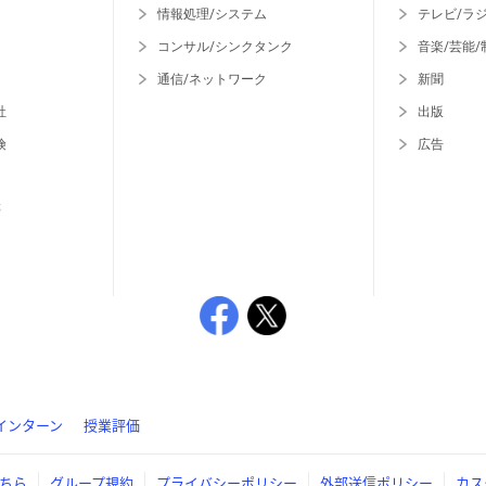
情報処理/システム
テレビ/ラ
コンサル/シンクタンク
音楽/芸能/
通信/ネットワーク
新聞
社
出版
険
広告
等
インターン
授業評価
ちら
グループ規約
プライバシーポリシー
外部送信ポリシー
カス