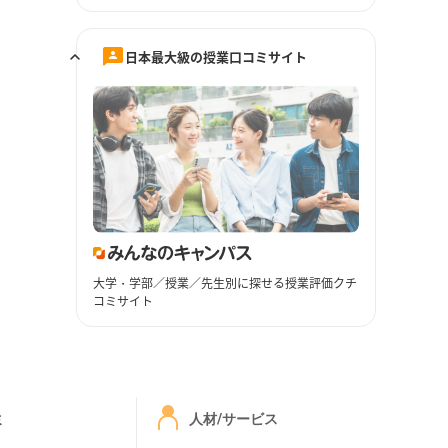
日本最大級の授業口コミサイト
大学・学部／授業／先生別に探せる授業評価クチ
コミサイト
ミ
人材/サービス