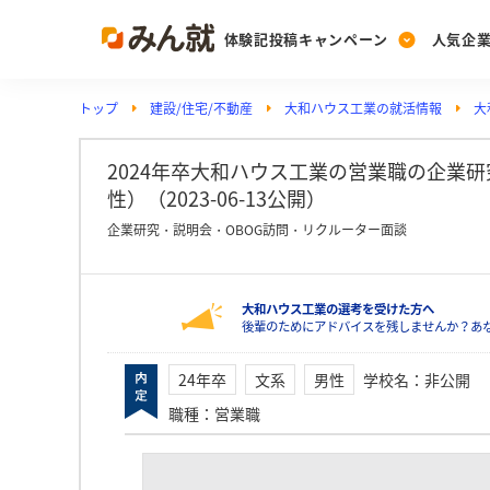
体験記投稿キャンペーン
人気企
トップ
建設/住宅/不動産
大和ハウス工業の就活情報
大
Post
Ranking
PickUp
投稿する
ランキングを見る
注目の企業特集
2024年卒大和ハウス工業の営業職の企業
性）（2023-06-13公開）
企業研究・説明会・OBOG訪問・リクルーター面談
Vote
投票する
大和ハウス工業の選考を受けた方へ
動画で知ろう！業界・
後輩のためにアドバイスを残しませんか？あ
24年卒
文系
男性
学校名
：
非公開
職種
：
営業職