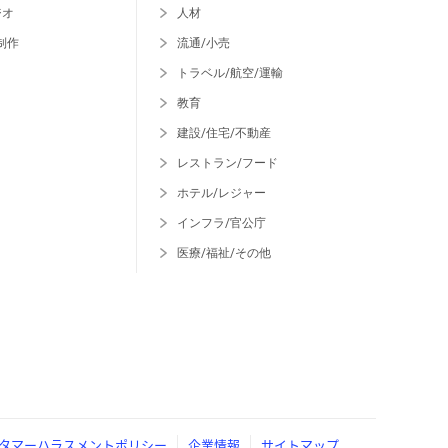
ジオ
人材
制作
流通/小売
トラベル/航空/運輸
教育
建設/住宅/不動産
レストラン/フード
ホテル/レジャー
インフラ/官公庁
医療/福祉/その他
タマーハラスメントポリシー
企業情報
サイトマップ