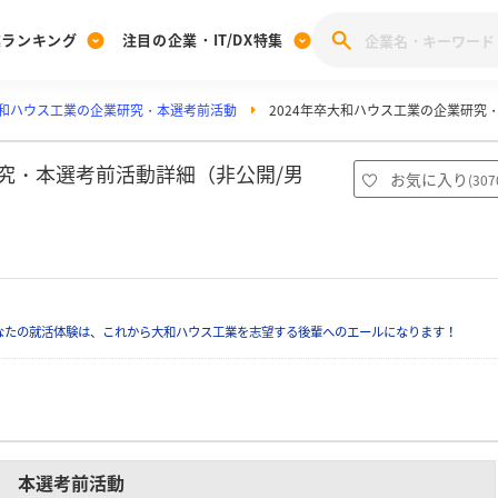
業ランキング
注目の企業・IT/DX特集
和ハウス工業の企業研究・本選考前活動
2024年卒大和ハウス工業の企業研究
注目の企業特集
みんなのIT業界新卒就職人気企業ランキング
みんな
[27卒] 本選考体験記投稿キャンペーン
28卒 注目企業特集
27卒 注目企業特集
みんなのDX企業就職ブランド調査
研究・本選考前活動詳細（非公開/男
お気に入り
(
307
注目のIT・DX企業特集
28卒 IT・DX企業特集
27卒 IT・DX企業特集
28卒
みんなのIT業界新卒就職人気企業ランキング
みんな
企業研究
なたの就活体験は、これから大和ハウス工業を志望する後輩へのエールになります！
本選考前活動