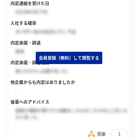
内定連絡を受けた日
2023年03月下旬
入社する確率
20~40% 他の内定先に行く予定
内定承諾・辞退
辞退
会員登録（無料）して閲覧する
内定承諾・辞退理由
他に行きたい企業があった。
他企業からも内定はありましたか
-
後輩へのアドバイス
面接の場数を増やすと回数をこなせばこなすほど上手にな
ると思った。
感謝
1