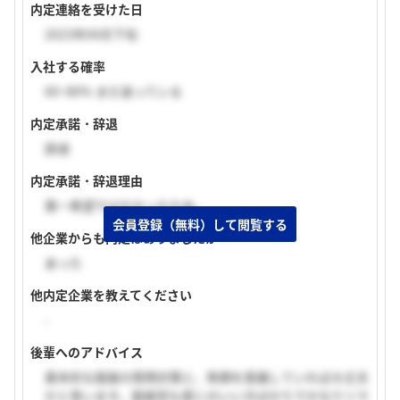
内定連絡を受けた日
2023年04月下旬
入社する確率
60~80% まだ迷っている
内定承諾・辞退
辞退
内定承諾・辞退理由
第一希望ではなかったため。
会員登録（無料）して閲覧する
他企業からも内定はありましたか
あった
他内定企業を教えてください
-
後輩へのアドバイス
基本的な面接の質問対策と、笑顔を意識していれば大丈夫
だと思います。面接官も感じのいい方ばかりでかなりリラ