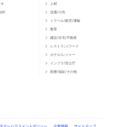
ジオ
人材
制作
流通/小売
トラベル/航空/運輸
教育
建設/住宅/不動産
レストラン/フード
ホテル/レジャー
インフラ/官公庁
医療/福祉/その他
タマーハラスメントポリシー
企業情報
サイトマップ