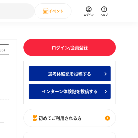
イベント
ログイン
ヘルプ
Event
の新卒就職人気企業ランキング
みんなのインターン人気企業ランキン
直近のイベント一覧
ログイン/会員登録
86
)
もっと見る
 IT・DX現場社員インタビュー
選考体験記を投稿する
の新卒就職人気企業ランキング
みんなのインターン人気企業ランキン
インターン体験記を投稿する
初めてご利用される方