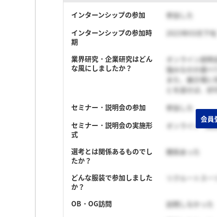
インターンシップの参加
参加した
インターンシップの参加時
2023年03月下旬
期
業界研究・企業研究はどん
オンライン説明
な風にしましたか？
強みなのか調べ
また、展示場に
とを話せば、好
セミナー・説明会の参加
参加した
会員
セミナー・説明会の実施形
オンライン（顔
式
選考とは関係あるものでし
関係あった
たか？
どんな服装で参加しました
リクルートスー
か？
OB・OG訪問
訪問しなかった