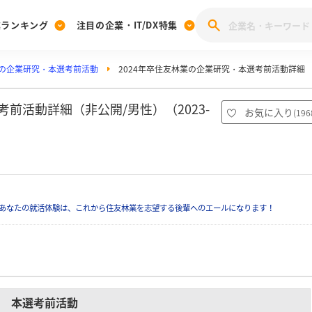
業ランキング
注目の企業・IT/DX特集
の企業研究・本選考前活動
2024年卒住友林業の企業研究・本選考前活動詳細
注目の企業特集
みんなのIT業界新卒就職人気企業ランキング
みんな
[27卒] 本選考体験記投稿キャンペーン
28卒 注目企業特集
27卒 注目企業特集
みんなのDX企業就職ブランド調査
前活動詳細（非公開/男性）（2023-
お気に入り
(
196
注目のIT・DX企業特集
28卒 IT・DX企業特集
27卒 IT・DX企業特集
28卒
みんなのIT業界新卒就職人気企業ランキング
みんな
企業研究
あなたの就活体験は、これから住友林業を志望する後輩へのエールになります！
本選考前活動