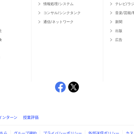
情報処理/システム
テレビ/ラ
コンサル/シンクタンク
音楽/芸能/
通信/ネットワーク
新聞
社
出版
険
広告
等
インターン
授業評価
ちら
グループ規約
プライバシーポリシー
外部送信ポリシー
カス