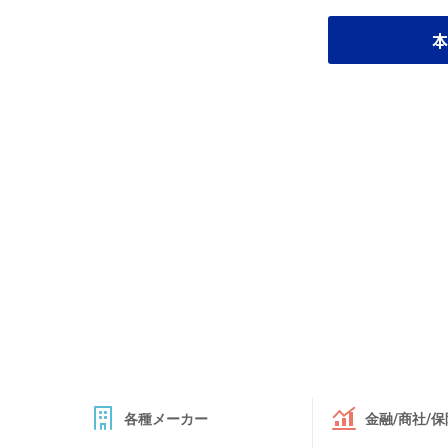
本
各種メーカー
金融/商社/保