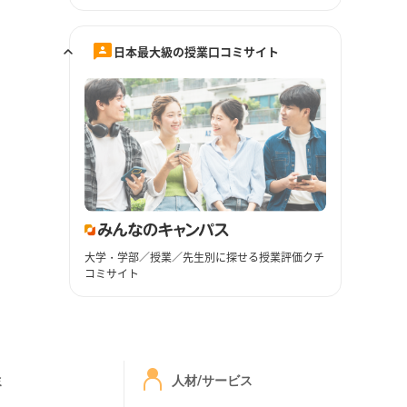
日本最大級の授業口コミサイト
大学・学部／授業／先生別に探せる授業評価クチ
コミサイト
ミ
人材/サービス