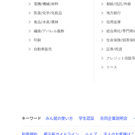
電機/機械/材料
都銀/信託/外銀
医薬/化学/化粧品
地方銀行
食品/水産/農林
信用金庫
繊維/アパレル服飾
総合商社/専門商
印刷
生命保険/損害保
自動車販売
証券/投資
クレジット信販
リース
キーワード
みん就の使い方
学生認証
合同企業説明会
利用規約
掲示板ガイドライン
ヘルプ
法人のお客様はこ