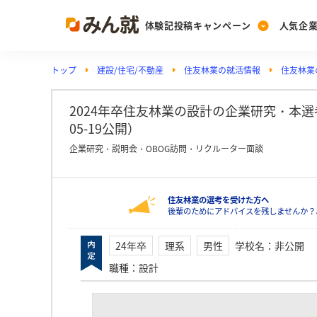
体験記投稿キャンペーン
人気企
トップ
建設/住宅/不動産
住友林業の就活情報
住友林業
Post
Ranking
PickUp
投稿する
ランキングを見る
注目の企業特集
2024年卒住友林業の設計の企業研究・本選考
05-19公開）
企業研究・説明会・OBOG訪問・リクルーター面談
Vote
投票する
住友林業の選考を受けた方へ
動画で知ろう！業界・
後輩のためにアドバイスを残しませんか？
24年卒
理系
男性
学校名
：
非公開
職種
：
設計