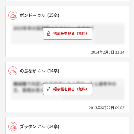
ポンドー
(15卒)
さん
2015年卒の採用受けてるひといますか？
2014年2月8日 22:24
のぶなが
(14卒)
さん
機械職で内定いただきました！良かったら選考中の
方、質問お答えします！
2013年6月22日 09:03
ズラタン
(14卒)
さん