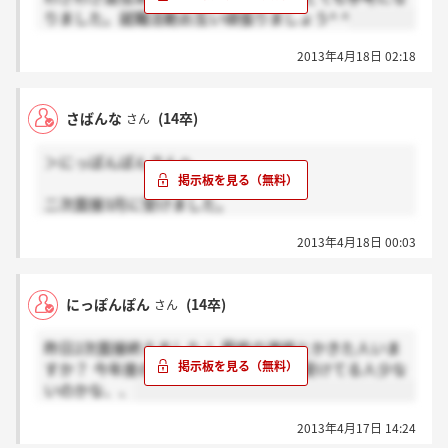
りました。就職活動お互い頑張りましょう^ ^
2013年4月18日 02:18
さばんな
(14卒)
さん
＞にっぽんぽんさんへ
二次面接3月に受けました。
4月上旬は新入社員の研修等で連絡が遅くなるとおっ
2013年4月18日 00:03
しゃってました。
もう結果出てるのかどうか分かりません。
にっぽんぽん
(14卒)
さん
昨日2次面接終えました！ 最終の連絡とかきた人いま
すか？ 今年度のカキコミ少ないので、受けてる人少な
いのかな、、
2013年4月17日 14:24