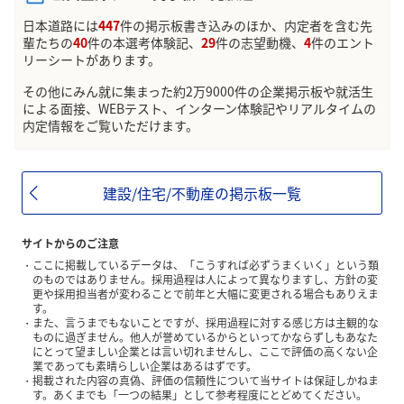
日本道路には
447
件の掲示板書き込みのほか、内定者を含む先
輩たちの
40
件の本選考体験記、
29
件の志望動機、
4
件のエント
リーシートがあります。
その他にみん就に集まった約2万9000件の企業掲示板や就活生
による面接、WEBテスト、インターン体験記やリアルタイムの
内定情報をご覧いただけます。
建設/住宅/不動産の掲示板一覧
サイトからのご注意
ここに掲載しているデータは、「こうすれば必ずうまくいく」という類
のものではありません。採用過程は人によって異なりますし、方針の変
更や採用担当者が変わることで前年と大幅に変更される場合もありえま
す。
また、言うまでもないことですが、採用過程に対する感じ方は主観的な
ものに過ぎません。他人が誉めているからといってかならずしもあなた
にとって望ましい企業とは言い切れませんし、ここで評価の高くない企
業であっても素晴らしい企業はあるはずです。
掲載された内容の真偽、評価の信頼性について当サイトは保証しかねま
す。あくまでも「一つの結果」として参考程度にとどめてください。