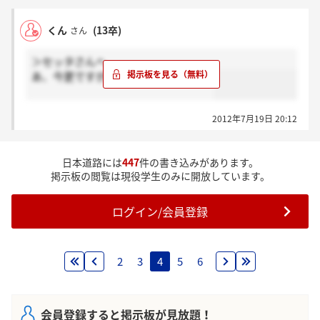
くん
(13卒)
さん
＞セッタさんへ
あ、今更ですが火曜日に来ましたよ！
2012年7月19日 20:12
日本道路には
447
件の書き込みがあります。
掲示板の閲覧は現役学生のみに開放しています。
ログイン/会員登録
2
3
4
5
6
会員登録すると掲示板が見放題！