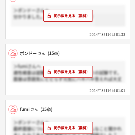
＞ポンドーさんへ
分かりました。ありがとうございます！
2014年3月16日 01:33
ポンドー
(15卒)
さん
＞fumiさんへ
適性検査は就職四季報に書いてある通りの試験です。
面接は雰囲気にビビらず元気にハキハキ答えれば大丈
夫だとおもいますよー。
2014年3月16日 01:01
fumi
(15卒)
さん
＞ポンドーさんへ
最終面接について聞きたいのですがどんなこと聞かれ