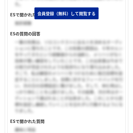
た。
会員登録（無料）して閲覧する
ESで聞かれた質問
挫折経験
ESの質問の回答
一番の失敗は、ソロコンテストに出る人を決めるオーディ
ションに落ちたことです。この失敗の原因は、６年ホルン
をやってきたという経験値からの油断と、メリハリがなく
効率が悪い練習をしていたことです。この出来事は今まで
の努力が否定されたような気持ちになり落ち込みました。
そこで、私は練習のメリハリをつけるために毎日目標を設
定することにしました。目標に対するフィードバックを行
い、次の日の目標設定に繋げました。そして、休む時はし
っかり休むことを心掛けました。その結果、次の年はオー
ディションで選ばれることが出来ました。このことから目
標を設定し継続していくことを忘れずに行動するようにな
りました。
ESで聞かれた質問
趣味と特技