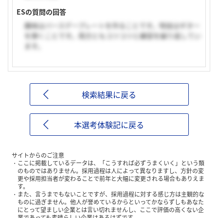
ESの質問の回答
趣味はバースデープレートを作ることです。特技はギター
を弾くことです。両方ともコツコツと練習を繰り返してい
ます。
検索結果に戻る
本選考体験記に戻る
サイトからのご注意
ここに掲載しているデータは、「こうすれば必ずうまくいく」という類
のものではありません。採用過程は人によって異なりますし、方針の変
更や採用担当者が変わることで前年と大幅に変更される場合もありえま
す。
また、言うまでもないことですが、採用過程に対する感じ方は主観的な
ものに過ぎません。他人が誉めているからといってかならずしもあなた
にとって望ましい企業とは言い切れませんし、ここで評価の高くない企
業であっても素晴らしい企業はあるはずです。