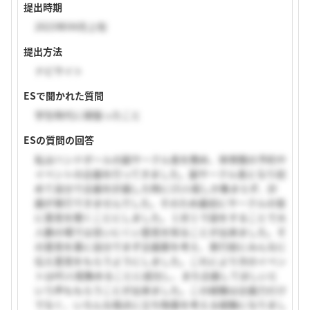
提出時期
2023年04月上旬
提出方法
ナビサイト
ESで聞かれた質問
学生時代に頑張ったこと
ESの質問の回答
私はハンドボールの副サークル長を務め、体育館の予約や
イベントの企画を行ってきました。副サークル長となり初
めて自分で企画を計画した時に15人程しか集まらず、計
画が実行できませんでした。そのため最初にサークルの皆
に意見を聞くことにしました。１対１で話をすることで大
人数の場では言いにくい意見を知ることが出来ました。そ
の意見を基に自分でまず企画案を考え、実行前にみんなに
伝え意見をもらうようにしました。これにより次のイベン
トは45人程集めることに成功し、また企画してほしいと
いう声ももらうことが出来ました。この経験は企画力だけ
でなく、いろんな視点に立ち物事を考える経験になりまし