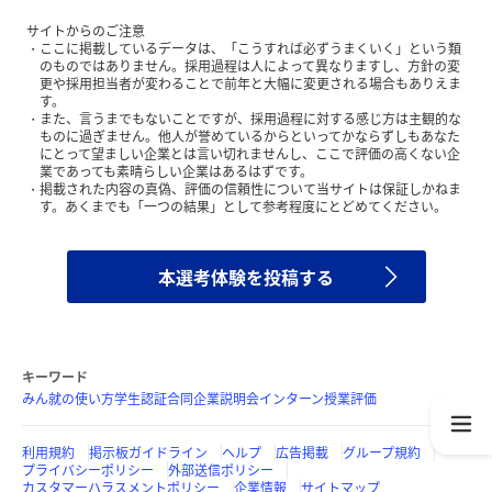
サイトからのご注意
ここに掲載しているデータは、「こうすれば必ずうまくいく」という類
のものではありません。採用過程は人によって異なりますし、方針の変
更や採用担当者が変わることで前年と大幅に変更される場合もありえま
す。
また、言うまでもないことですが、採用過程に対する感じ方は主観的な
ものに過ぎません。他人が誉めているからといってかならずしもあなた
にとって望ましい企業とは言い切れませんし、ここで評価の高くない企
業であっても素晴らしい企業はあるはずです。
掲載された内容の真偽、評価の信頼性について当サイトは保証しかねま
す。あくまでも「一つの結果」として参考程度にとどめてください。
本選考体験を投稿する
キーワード
みん就の使い方
学生認証
合同企業説明会
インターン
授業評価
利用規約
掲示板ガイドライン
ヘルプ
広告掲載
グループ規約
プライバシーポリシー
外部送信ポリシー
カスタマーハラスメントポリシー
企業情報
サイトマップ