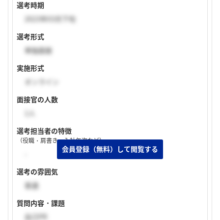
選考時期
2023年03月下旬
選考形式
単独面接
実施形式
オンライン
面接官の人数
1人
選考担当者の特徴
（役職・肩書き・入社年次など）
-
選考の雰囲気
普通
質問内容・課題
自己PR