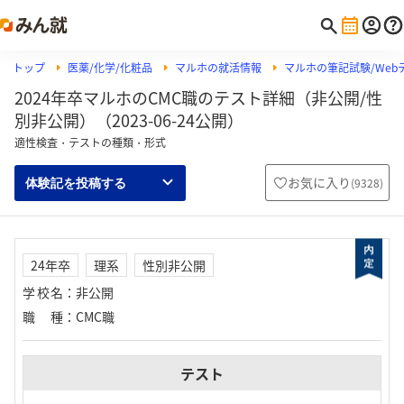
トップ
医薬/化学/化粧品
マルホの就活情報
マルホの筆記試験/Webテ
2024年卒マルホのCMC職のテスト詳細（非公開/性
別非公開）（2023-06-24公開）
適性検査・テストの種類・形式
お気に入り
(
9328
)
体験記を投稿する
24年卒
理系
性別非公開
学校名
：
非公開
職種
：
CMC職
テスト