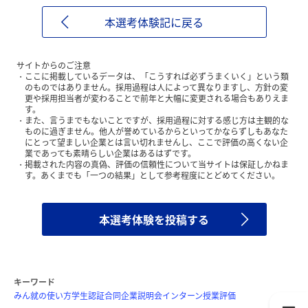
本選考体験記に戻る
サイトからのご注意
ここに掲載しているデータは、「こうすれば必ずうまくいく」という類
のものではありません。採用過程は人によって異なりますし、方針の変
更や採用担当者が変わることで前年と大幅に変更される場合もありえま
す。
また、言うまでもないことですが、採用過程に対する感じ方は主観的な
ものに過ぎません。他人が誉めているからといってかならずしもあなた
にとって望ましい企業とは言い切れませんし、ここで評価の高くない企
業であっても素晴らしい企業はあるはずです。
掲載された内容の真偽、評価の信頼性について当サイトは保証しかねま
す。あくまでも「一つの結果」として参考程度にとどめてください。
本選考体験を投稿する
キーワード
みん就の使い方
学生認証
合同企業説明会
インターン
授業評価