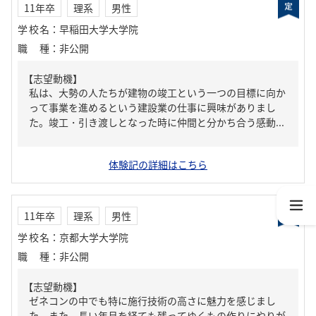
11年卒
理系
男性
学校名
：
早稲田大学大学院
職種
：
非公開
【志望動機】
私は、大勢の人たちが建物の竣工という一つの目標に向か
って事業を進めるという建設業の仕事に興味がありまし
た。竣工・引き渡しとなった時に仲間と分かち合う感動...
体験記の詳細はこちら
11年卒
理系
男性
学校名
：
京都大学大学院
職種
：
非公開
【志望動機】
ゼネコンの中でも特に施行技術の高さに魅力を感じまし
た。また、長い年月を経ても残ってゆくもの作りにやりが