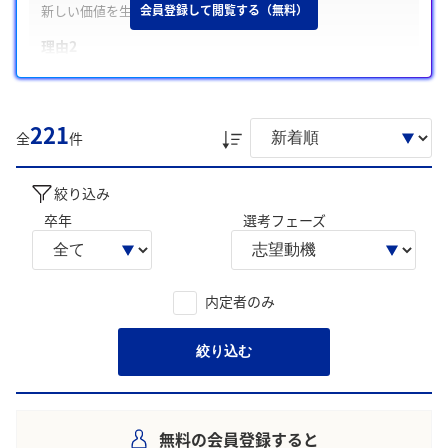
新しい価値を生み出したい。
会員登録して閲覧する（無料）
理由2
施工管理を通じて高品質で安心・安全な建築物を実現し、人々
の暮らしを豊かにしたい。
理由3
221
全
件
年次に関係なく意見を出し合える社風の中で、多くを吸収し成
長しながら貢献したい。
絞り込み
学生の声を就職活動の参考にしましょう。
卒年
選考フェーズ
※AIを使用し、過去3年間のユーザー投稿を要約しています。実際
のユーザの投稿は下記の一覧からご確認ください。
内定者のみ
絞り込む
無料の会員登録すると