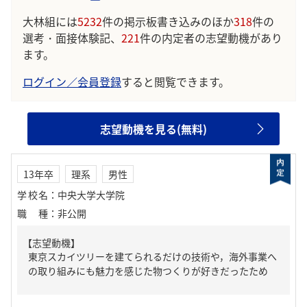
大林組には
5232
件の掲示板書き込みのほか
318
件の
選考・面接体験記、
221
件の内定者の志望動機があり
ます。
ログイン／会員登録
すると閲覧できます。
志望動機を見る(無料)
13年卒
理系
男性
学校名
：
中央大学大学院
職種
：
非公開
【志望動機】
東京スカイツリーを建てられるだけの技術や，海外事業へ
の取り組みにも魅力を感じた物つくりが好きだったため