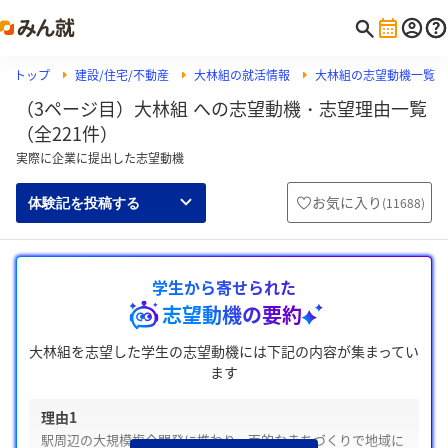
トップ
建設/住宅/不動産
大林組の就活情報
大林組の志望動機一覧
（3ページ目）大林組 への志望動機・志望理由一覧
（全221件）
実際に企業に提出した志望動機
お気に入り
(
11688
)
体験記を投稿する
学生から寄せられた
志望動機の要約
大林組を志望した学生の志望動機には下記の内容が集まってい
ます
理由1
駅周辺の大規模複合開発に携わり、面的なまちづくりで地域に