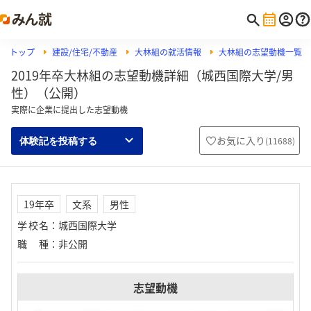
トップ
建設/住宅/不動産
大林組の就活情報
大林組の志望動機一覧
2019年卒大林組の志望動機詳細（城西国際大学/男
性）（公開）
実際に企業に提出した志望動機
お気に入り
(
11688
)
体験記を投稿する
19年卒
文系
男性
学校名
：
城西国際大学
職種
：
非公開
志望動機