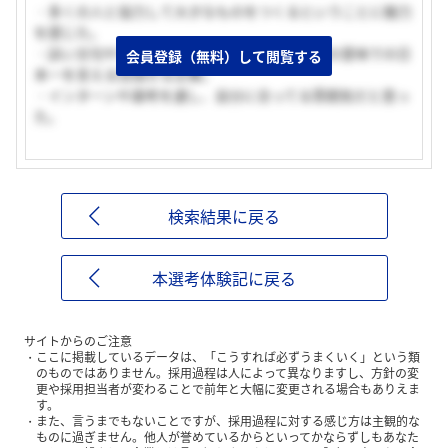
・多くの人と協力して大きなものをつくるということに魅力
を感じた。
・謳い文句やキャッチフレーズではなく、本当の意味での日
会員登録（無料）して閲覧する
本一を言える目指せる企業。
・インターンや選考を通し、自分に合ってる雰囲気だと思っ
た。
検索結果に戻る
本選考体験記に戻る
サイトからのご注意
ここに掲載しているデータは、「こうすれば必ずうまくいく」という類
のものではありません。採用過程は人によって異なりますし、方針の変
更や採用担当者が変わることで前年と大幅に変更される場合もありえま
す。
また、言うまでもないことですが、採用過程に対する感じ方は主観的な
ものに過ぎません。他人が誉めているからといってかならずしもあなた