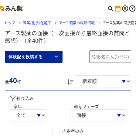
トップ
医薬/化学/化粧品
アース製薬の就活情報
アース製薬の面接情
アース製薬の面接（一次面接から最終面接の質問と
感想）（全40件）
お気に入り
(
5527
)
体験記を投稿する
40
全
件
絞り込み
卒年
選考フェーズ
内定者のみ