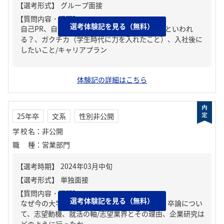
【質問内容・課題】
選考体験記を見る（無料）
自己PR、自分の強み/弱み、周りからどんな人といわれ
る？、ガクチカ（学生時代に力を入れたこと）、入社後に
したいこと/キャリアプラン
体験記の詳細はこちら
25年卒
文系
性別非公開
学校名
：
非公開
職種
：
営業部門
【質問内容・課題】
選考体験記を見る（無料）
なぜ今の大学、学部を選んだか、授業やゼミ、卒論につい
て、志望動機、就活の軸/志望業界とその理由、企業研究は