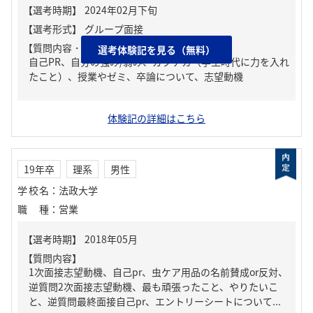
【質問内容・課題】
選考体験記を見る（無料）
自己PR、自分の強み/弱み、ガクチカ（学生時代に力を入れ
たこと）、授業やゼミ、卒論について、志望動機
体験記の詳細はこちら
19年卒
理系
男性
学校名
：
法政大学
職種
：
営業
【質問内容】
1次面接志望動機、自己pr、虫ケア用品の名前賛成or反対、
逆質問2次面接志望動機、最も頑張ったこと、やりたいこ
と、逆質問最終面接自己pr、エントリーシートについて...