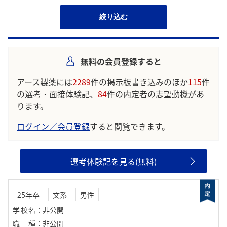
絞り込む
無料の会員登録すると
アース製薬には
2289
件の掲示板書き込みのほか
115
件
の選考・面接体験記、
84
件の内定者の志望動機があ
ります。
ログイン／会員登録
すると閲覧できます。
選考体験記を見る(無料)
25年卒
文系
男性
学校名
：
非公開
職種
：
非公開