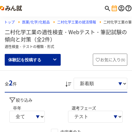
トップ
医薬/化学/化粧品
二村化学工業の就活情報
二村化学工業の筆記
二村化学工業の適性検査・Webテスト・筆記試験の
傾向と対策（全2件）
適性検査・テストの種類・形式
お気に入り
(
9
)
体験記を投稿する
2
全
件
絞り込み
卒年
選考フェーズ
内定者のみ