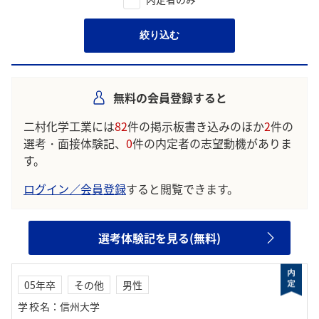
絞り込む
無料の会員登録すると
二村化学工業には
82
件の掲示板書き込みのほか
2
件の
選考・面接体験記、
0
件の内定者の志望動機がありま
す。
ログイン／会員登録
すると閲覧できます。
選考体験記を見る(無料)
05年卒
その他
男性
学校名
：
信州大学