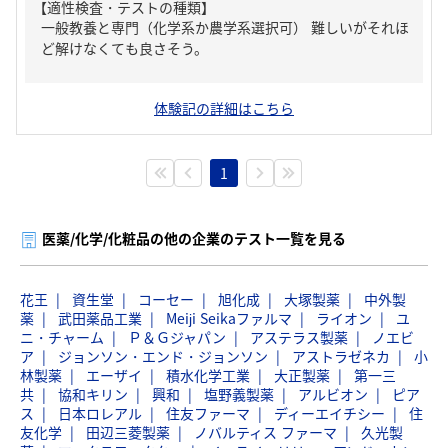
【適性検査・テストの種類】
一般教養と専門（化学系か農学系選択可） 難しいがそれほ
ど解けなくても良さそう。
体験記の詳細はこちら
1
医薬/化学/化粧品の他の企業のテスト一覧を見る
花王
資生堂
コーセー
旭化成
大塚製薬
中外製
薬
武田薬品工業
Meiji Seikaファルマ
ライオン
ユ
ニ・チャーム
Ｐ＆Ｇジャパン
アステラス製薬
ノエビ
ア
ジョンソン・エンド・ジョンソン
アストラゼネカ
小
林製薬
エーザイ
積水化学工業
大正製薬
第一三
共
協和キリン
興和
塩野義製薬
アルビオン
ピア
ス
日本ロレアル
住友ファーマ
ディーエイチシー
住
友化学
田辺三菱製薬
ノバルティス ファーマ
久光製