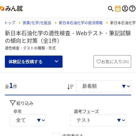
トップ
医薬/化学/化粧品
新日本石油化学の就活情報
新日本石油化学の
新日本石油化学の適性検査・Webテスト・筆記試験
の傾向と対策（全1件）
適性検査・テストの種類・形式
お気に入り
(
35
)
体験記を投稿する
1
全
件
絞り込み
卒年
選考フェーズ
内定者のみ