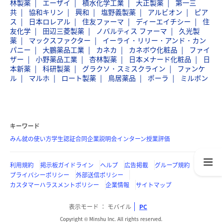
林製薬
エーザイ
積水化学工業
大正製薬
第一三
共
協和キリン
興和
塩野義製薬
アルビオン
ピア
ス
日本ロレアル
住友ファーマ
ディーエイチシー
住
友化学
田辺三菱製薬
ノバルティス ファーマ
久光製
薬
マックスファクター
イーライ・リリー・アンド・カン
パニー
大鵬薬品工業
カネカ
カネボウ化粧品
ファイ
ザー
小野薬品工業
杏林製薬
日本メナード化粧品
日
本新薬
科研製薬
グラクソ・スミスクライン
ファンケ
ル
マルホ
ロート製薬
鳥居薬品
ポーラ
ミルボン
キーワード
みん就の使い方
学生認証
合同企業説明会
インターン
授業評価
利用規約
掲示板ガイドライン
ヘルプ
広告掲載
グループ規約
プライバシーポリシー
外部送信ポリシー
カスタマーハラスメントポリシー
企業情報
サイトマップ
表示モード
モバイル
PC
Copyright © Minshu Inc. All rights reserved.