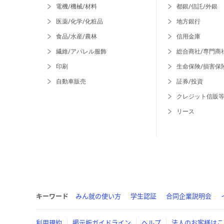
電機/機械/材料
都銀/信託/外銀
医薬/化学/化粧品
地方銀行
食品/水産/農林
信用金庫
繊維/アパレル服飾
総合商社/専門商
印刷
生命保険/損害保
自動車販売
証券/投資
クレジット信販
リース
キーワード
みん就の使い方
学生認証
合同企業説明会
利用規約
掲示板ガイドライン
ヘルプ
法人のお客様はこ