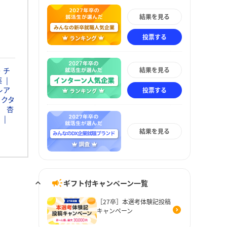
結果を見る
投票する
結果を見る
・チ
薬
レア
投票する
ァクタ
杏
結果を見る
ギフト付キャンペーン一覧
［27卒］本選考体験記投稿
キャンペーン