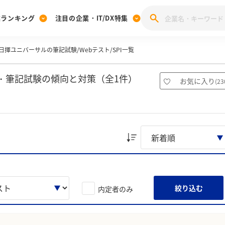
業ランキング
注目の企業・IT/DX特集
日揮ユニバーサルの筆記試験/Webテスト/SPI一覧
注目の企業特集
みんなのIT業界新卒就職人気企業ランキング
みんな
[27卒] 本選考体験記投稿キャンペーン
28卒 注目企業特集
27卒 注目企業特集
みんなのDX企業就職ブランド調査
・筆記試験の傾向と対策（全1件）
お気に入り
(
23
注目のIT・DX企業特集
28卒 IT・DX企業特集
27卒 IT・DX企業特集
28卒
みんなのIT業界新卒就職人気企業ランキング
みんな
企業研究
絞り込む
内定者のみ