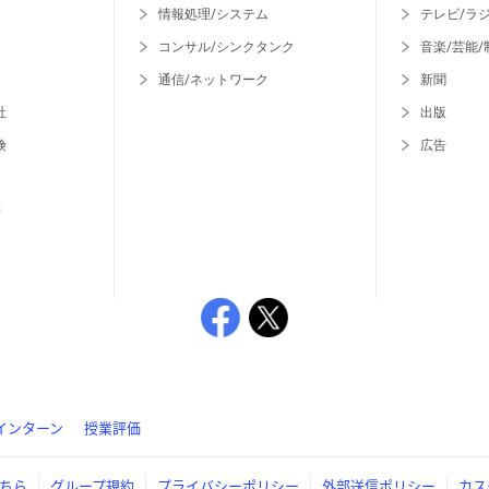
情報処理/システム
テレビ/ラ
コンサル/シンクタンク
音楽/芸能/
通信/ネットワーク
新聞
社
出版
険
広告
等
インターン
授業評価
ちら
グループ規約
プライバシーポリシー
外部送信ポリシー
カス