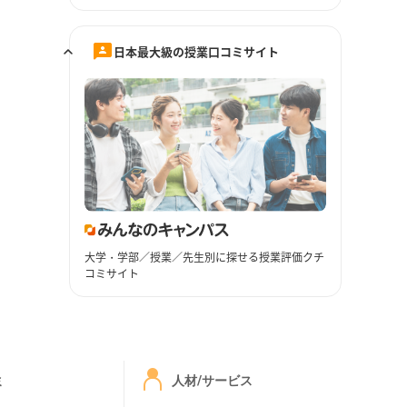
日本最大級の授業口コミサイト
大学・学部／授業／先生別に探せる授業評価クチ
コミサイト
ミ
人材/サービス