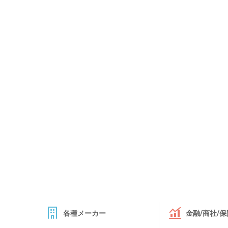
各種メーカー
金融/商社/保