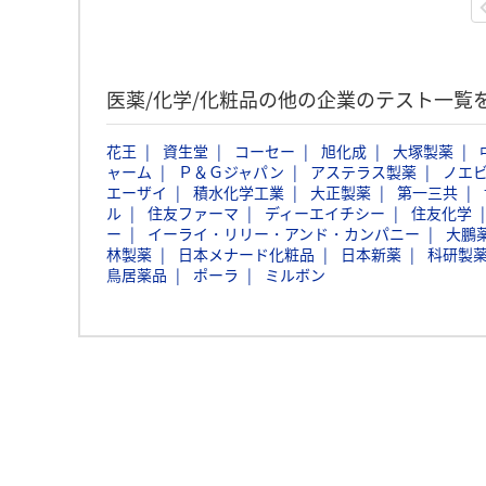
医薬/化学/化粧品の他の企業のテスト一覧
花王
資生堂
コーセー
旭化成
大塚製薬
ャーム
Ｐ＆Ｇジャパン
アステラス製薬
ノエ
エーザイ
積水化学工業
大正製薬
第一三共
ル
住友ファーマ
ディーエイチシー
住友化学
ー
イーライ・リリー・アンド・カンパニー
大鵬
林製薬
日本メナード化粧品
日本新薬
科研製
鳥居薬品
ポーラ
ミルボン