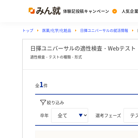
体験記投稿キャンペーン
人気企
トップ
医薬/化学/化粧品
日揮ユニバーサルの就活情報
Post
Ranking
PickUp
投稿する
ランキングを見る
注目の企業特集
日揮ユニバーサルの適性検査・Webテスト
適性検査・テストの種類・形式
Vote
投票する
1
全
件
動画で知ろう！業界・
絞り込み
卒年
選考フェーズ