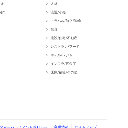
ジオ
人材
制作
流通/小売
トラベル/航空/運輸
教育
建設/住宅/不動産
レストラン/フード
ホテル/レジャー
インフラ/官公庁
医療/福祉/その他
タマーハラスメントポリシー
企業情報
サイトマップ