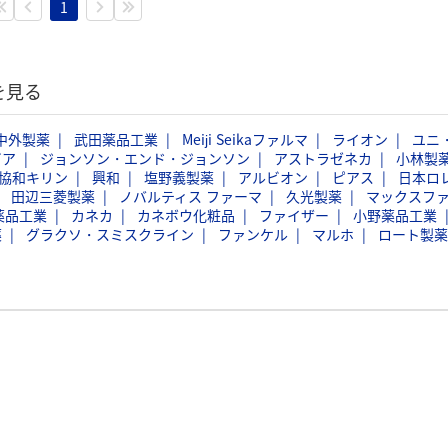
1
を見る
中外製薬
武田薬品工業
Meiji Seikaファルマ
ライオン
ユニ
ビア
ジョンソン・エンド・ジョンソン
アストラゼネカ
小林製
協和キリン
興和
塩野義製薬
アルビオン
ピアス
日本ロ
田辺三菱製薬
ノバルティス ファーマ
久光製薬
マックスフ
薬品工業
カネカ
カネボウ化粧品
ファイザー
小野薬品工業
薬
グラクソ・スミスクライン
ファンケル
マルホ
ロート製薬