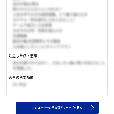
自分の強み/弱み
周りからどんな人といわれる？
人生の中で大きな挫折経験。どう乗り越えたか
ガクチカ（学生時代に力を入れたこと）
チームで協力した出来事
なぜ今の大学、学部を選んだか
志望動機
就活の軸/志望業界とその理由
入社後にしたいこと/キャリアプラン
注意した点・感想
自分を繕うのではなく、入社したい強い想いを伝えること
を意識した。
選考の所要時間
31~45分
このユーザーの他の選考フェーズを見る