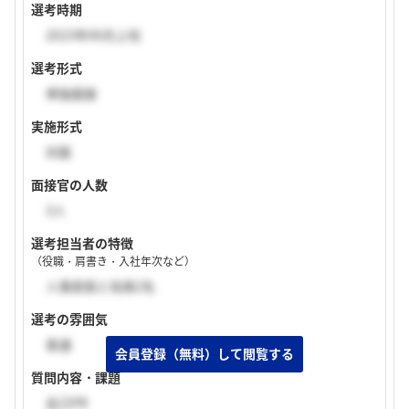
選考時期
2023年06月上旬
選考形式
単独面接
実施形式
対面
面接官の人数
3人
選考担当者の特徴
（役職・肩書き・入社年次など）
人事部長と役員2名
選考の雰囲気
普通
質問内容・課題
自己PR