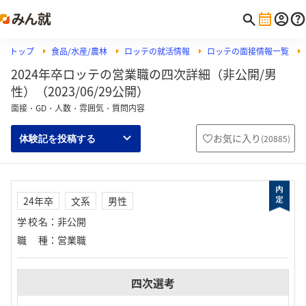
トップ
食品/水産/農林
ロッテの就活情報
ロッテの面接情報一覧
2024年卒ロッテの営業職の四次詳細（非公開/男
性）（2023/06/29公開）
面接・GD・人数・雰囲気・質問内容
お気に入り
(
20885
)
体験記を投稿する
24年卒
文系
男性
学校名
：
非公開
職種
：
営業職
四次選考