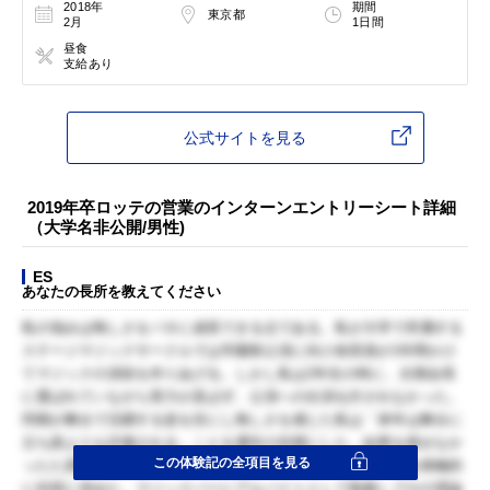
2018年
期間
東京都
2月
1日間
昼食
支給あり
公式サイトを見る
2019年卒ロッテの営業のインターンエントリーシート詳細
（大学名非公開/男性)
ES
あなたの長所を教えてください
私の強みは悔しさをバネに成長できる点である。私が大学で所属する
ステージマジックサークルでは学園祭公演に向け各部員が1年間かけ
てマジックの演技を作りあげる。しかし私は2年生の時に、次期会長
に選ばれていながら実力が及ばず、公演への出演を許されなかった。
同期が舞台で活躍する姿を目にし悔しさを感じた私は「来年は舞台に
立ち誰よりも評価される」ことを通年の目標にした。結果を残せなか
この体験記の全項目を見る
ったた原因を分析して練習に活かした上で、成長できる機会を積極的
に外部に求めた。マジックバーにアルバイトとして勤務しプロの理論