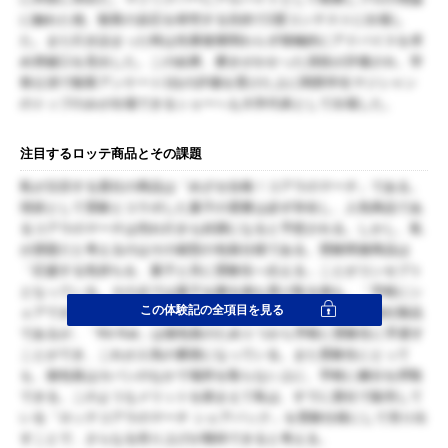
に触れた他、観客の反応を研究する目的で2度コンテストに出場し
た。また行き詰まった時は先輩後輩関わらず積極的にアドバイスを求
め突破口を見出した。この結果、磨きがかかった演技が評価され、学
祭公演で観客アンケート1位の評価を受けた上に関西学生マジシャン
のトップのみが出場できるショーへも大学代表として出場した。
注目するロッテ商品とその課題
私が注目する貴社の商品は「めざせ合格！コアラのマーチ」である。
現状として受験とコラボした菓子の需要は必ず存在し、人気商品であ
るコアラのマーチは売れ行きも好調になると予想される。しかし、私
が課題だと考えるのはその箱型の包装仕様である。受験関連商品は
「応援する気持ちを、菓子と共に受験生へ伝える」ことがコンセプト
となっている。その点では菓子を贈る側も受け取る側も、「手軽にシ
この体験記の全項目を見る
ェアできる」という点から個包装を好むと予想する。例えば他社製品
であるが、「Kit Kat」は個包装のため１つから手軽に受験生に手渡す
ことができ、これが人気の要因になっている。また受験生にとって
も、個包装はカバンのなかで場所を取らない上に、手軽に糖分を摂取
できる。このようなメリットを踏まえて私は、すでに貴社で販売して
いる「ロッテコアラのマーチ シェアパック」を受験仕様にして売り出
すことで、さらなる売り上げが期待できると考える。