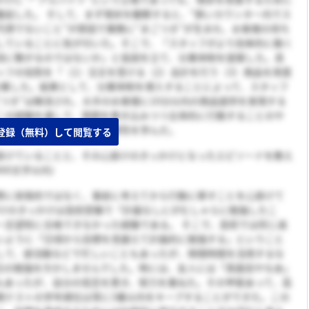
奮起した。 そして、まず現状を観察すると、“狭いカウンター内でス
円滑でないこと”が原因で業務に“まごつき”が生まれ、お客様の待ち
していることに気が付いた。そこで、「スタッフがより効率的に動く
消に繋がるのではないか」と仮説を立て、分業体制を提案した。具
ッフの役割を「（1）注文を受ける（2）会計を行う（3）商品を用意
分業した。結果として、分業体制を導入することによって、スタッフ
ごつき”は解消され、大半のお客様に10分以内の商品提供を実現する
この経験を通して、周囲を巻き込みつつ主体的に行動することのや
俯瞰的に観察することの重要性を学んだ。
登録（無料）して閲覧する
掛けていることと、その心掛けのきっかけとなったエピソードを教え
00文字以内）
際に突発的ではなく、事前に考えてから行動に移すことを心掛けて
がけのきっかけは高校受験で「計画なしにがむしゃらに勉強したこ
一志望校に合格できなかった経験である。 そこで、高校では同じ過
いように「日頃から目標を見据えて計画的に勉強する」ということ
して、部活動などで忙しいこともあったが、隙間時間を活用するな
日の勉強を欠かしませんでした。時には、友人には「真面目やなあ」
もあったが、自分の信念を貫き、努力を重ねた。その甲斐あって、高
期テストの学年順位は常に3番以内をキープすることができた。この