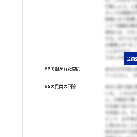
行動しよう」と
タッフの移動が
時間にまで影響
ことで課題の解
体的には、スタ
する」の3つに
の業務上の“ま
ことができた。
りがいや物事を
会員
ESで聞かれた質問
あなたが日頃心
てください。（4
ESの質問の回答
何かに取り組む
いる。 この心
と」が原因で第
ちを繰り返さな
を目指した。そ
どして、必ず毎
と笑われること
校生活の中で定