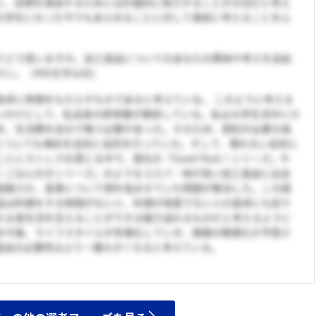
に、目標を達成するためには計画的に努力することが大切だと考え
大学生になった今でもあらゆることに対して事前に考えることを心
てどう思いますか。加工食品についてのあなたの興味や考えを自由
い。（400文字以内）
食卓に笑顔をもたらすものであると考えている。 このように考える
っかけとして、私自身の原体験が関係している。私は大学生活中にひ
め、生活費を自分で賄う必要があった。そのため、節約が必要な毎
についても倹約を目的に自炊を行っていた。そして、慣れない自炊に
とにストレスを感じる中で、貴社の「Good Pack！シリーズ」や
！ごはん付きシリーズ」のようなコスパ・味が良い加工食品に出会
短縮され、食事について頭を悩ませていた問題が解決した。この経
品は料理をする時間がない人、料理が得意でない人の食卓にも彩り
れる食生活を支えることができる魅力溢れるものだと考えるように
め今後、ライフスタイルが多様化していき、調理の簡便化が予想さ
食品の必要性はより一層大きくなると考えている。