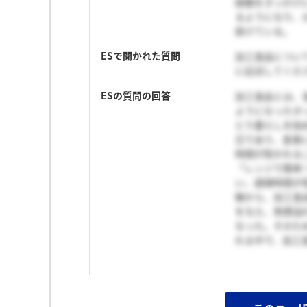
経験をきっかけ
るようになり、
掛けている。
ESで聞かれた質問
加工食品につい
に記述してくださ
ESの質問の回答
加工食品とは、
ようになったき
とり暮らしを始
日であり、食事
時間が割かれるこ
「レンジで簡単
い、調理時間が
験から、加工食
を与え、笑顔溢
なった。そのた
れる中で、加工