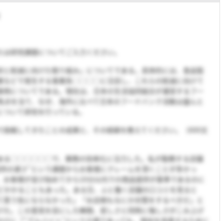
たは研究課題についてご入力ください。
状と削減に向けた取り組み」についてである。具体的には、食品製
業などで発生する事業系◯◯◯◯に注目し、これらの削減に向けて
事例についてである。現在は、日本の生活協同組合が運営するフー
焦点を当て、なぜ、海外に比べて日本のフードバンク活動は盛んと
について研究を行っている。
で挑戦してきたことの成果と、その経緯を教えてください。（600文
ある◯◯◯◯◯◯で、業務の効率化に注力した。私が勤務する店舗
提供の遅さ”という課題からお客様にクレームを頂くことが多かっ
、お客様が並び始めてから10分以内での商品提供が基準であるのに
ほどかかることもあった。ある日、ふと働く店舗の口コミを見ると
て買う気にならなかった」「お店側もなにか対策をするべきだ」と
けた。この意見を目にした瞬間、悲しさと同時に悔しさがこみ上げ
かけに「“アルバイト”という立場であっても、現状を改善するために