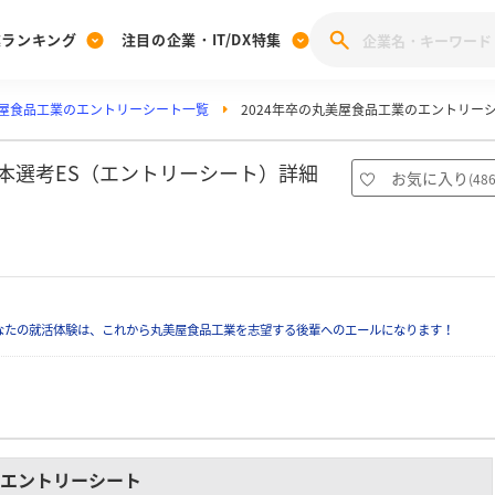
業ランキング
注目の企業・IT/DX特集
屋食品工業のエントリーシート一覧
2024年卒の丸美屋食品工業のエントリー
注目の企業特集
みんなのIT業界新卒就職人気企業ランキング
みんな
[27卒] 本選考体験記投稿キャンペーン
28卒 注目企業特集
27卒 注目企業特集
みんなのDX企業就職ブランド調査
の本選考ES（エントリーシート）詳細
お気に入り
(
48
）
注目のIT・DX企業特集
28卒 IT・DX企業特集
27卒 IT・DX企業特集
28卒
みんなのIT業界新卒就職人気企業ランキング
みんな
企業研究
なたの就活体験は、これから丸美屋食品工業を志望する後輩へのエールになります！
エントリーシート