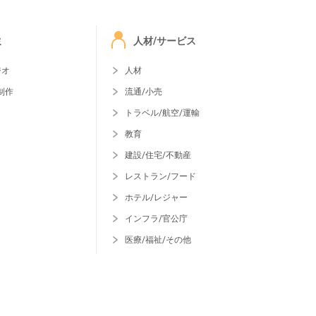
ミ
人材/サービス
ジオ
人材
制作
流通/小売
トラベル/航空/運輸
教育
建設/住宅/不動産
レストラン/フード
ホテル/レジャー
インフラ/官公庁
医療/福祉/その他