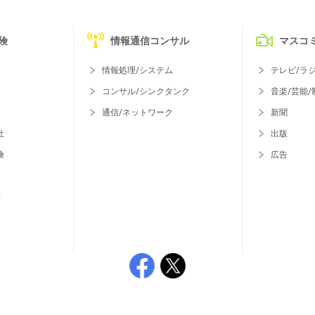
険
情報通信コンサル
マスコ
情報処理/システム
テレビ/ラ
コンサル/シンクタンク
音楽/芸能/
通信/ネットワーク
新聞
社
出版
険
広告
等