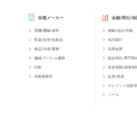
各種メーカー
金融/商社/保
電機/機械/材料
都銀/信託/外銀
医薬/化学/化粧品
地方銀行
食品/水産/農林
信用金庫
繊維/アパレル服飾
総合商社/専門商
印刷
生命保険/損害保
自動車販売
証券/投資
クレジット信販
リース