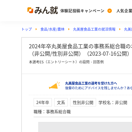
体験記投稿キャンペーン
人気企
トップ
食品/水産/農林
丸美屋食品工業の就活情報
丸美
Post
Ranking
PickUp
投稿する
ランキングを見る
注目の企業特集
2024年卒丸美屋食品工業の事務系総合職
（非公開/性別非公開）（2023-07-16公開
本選考ES（エントリーシート）の設問・回答例
Vote
投票する
丸美屋食品工業の選考を受けた方へ
動画で知ろう！業界・
後輩のためにアドバイスを残しませんか？あ
24年卒
文系
性別非公開
学校名
：
非公開
職種
：
事務系総合職