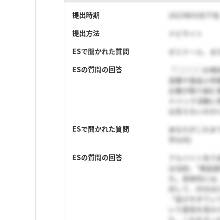
提出時期
2023年03月下旬
提出方法
ナビサイト
ESで聞かれた質問
ゼミナール、ま
ESの質問の回答
「◯◯◯◯の現
造業や食品小売
企業が取り組む
ドバンク活動に
は言えないのか
ESで聞かれた質問
あなたがこれま
字以内）
ESの質問の回答
アルバイト先で
は当初、“商品
た。具体的には
対して、20分
「並びすぎてい
いう意見を見か
た。これをきっ