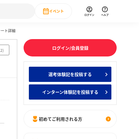
イベント
ログイン
ヘルプ
シート詳細
Event
の新卒就職人気企業ランキング
みんなのインターン人気企業ランキン
直近のイベント一覧
ログイン/会員登録
62
)
もっと見る
 IT・DX現場社員インタビュー
選考体験記を投稿する
の新卒就職人気企業ランキング
みんなのインターン人気企業ランキン
インターン体験記を投稿する
初めてご利用される方