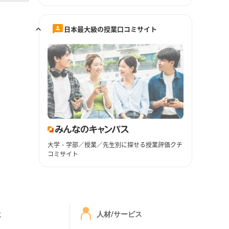
日本最大級の授業口コミサイト
大学・学部／授業／先生別に探せる授業評価クチ
コミサイト
ミ
人材/サービス