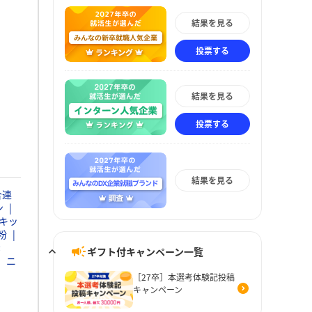
結果を見る
投票する
結果を見る
投票する
結果を見る
合連
ン
キッ
粉
素
ギフト付キャンペーン一覧
ニ
［27卒］本選考体験記投稿
キャンペーン