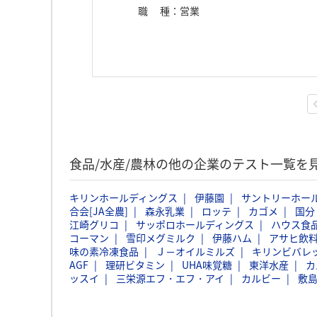
職種
：
営業
食品/水産/農林の他の企業のテスト一覧を
キリンホールディングス
伊藤園
サントリーホー
合会[JA全農]
森永乳業
ロッテ
カゴメ
国分
江崎グリコ
サッポロホールディングス
ハウス食
コーマン
雪印メグミルク
伊藤ハム
アサヒ飲
味の素冷凍食品
Ｊ－オイルミルズ
キリンビバレ
AGF
理研ビタミン
UHA味覚糖
東洋水産
カ
ッスイ
三栄源エフ・エフ・アイ
カルビー
敷