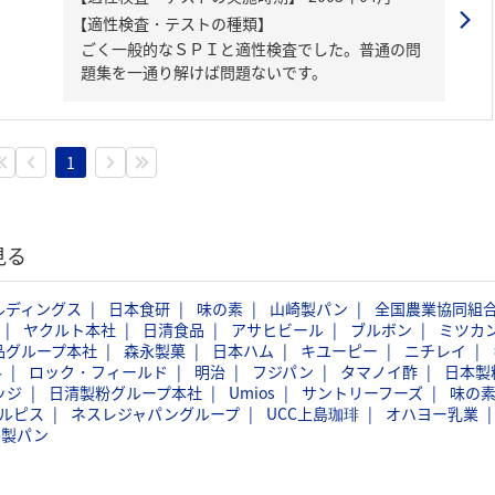
【適性検査・テストの種類】
ごく一般的なＳＰＩと適性検査でした。普通の問
題集を一通り解けば問題ないです。
1
見る
ルディングス
日本食研
味の素
山崎製パン
全国農業協同組
ヤクルト本社
日清食品
アサヒビール
ブルボン
ミツカ
品グループ本社
森永製菓
日本ハム
キユーピー
ニチレイ
料
ロック・フィールド
明治
フジパン
タマノイ酢
日本製
ッジ
日清製粉グループ本社
Umios
サントリーフーズ
味の
ルピス
ネスレジャパングループ
UCC上島珈琲
オハヨー乳業
島製パン