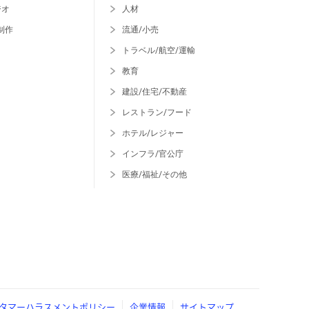
ジオ
人材
制作
流通/小売
トラベル/航空/運輸
教育
建設/住宅/不動産
レストラン/フード
ホテル/レジャー
インフラ/官公庁
医療/福祉/その他
タマーハラスメントポリシー
企業情報
サイトマップ