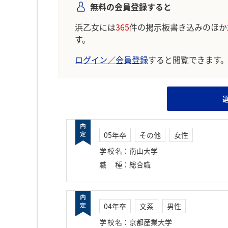
無料の会員登録すると
浜乙女には
365
件の掲示板書き込みのほか
す。
ログイン／会員登録
すると閲覧できます
05年卒
その他
女性
学校名
：
南山大学
職種
：
総合職
04年卒
文系
男性
学校名
：
京都産業大学