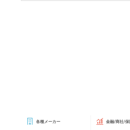
各種メーカー
金融/商社/保