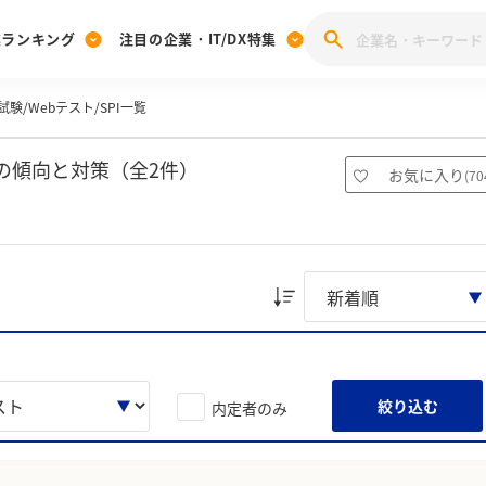
業ランキング
注目の企業・IT/DX特集
験/Webテスト/SPI一覧
注目の企業特集
みんなのIT業界新卒就職人気企業ランキング
みんな
[27卒] 本選考体験記投稿キャンペーン
28卒 注目企業特集
27卒 注目企業特集
みんなのDX企業就職ブランド調査
の傾向と対策（全2件）
お気に入り
(
70
注目のIT・DX企業特集
28卒 IT・DX企業特集
27卒 IT・DX企業特集
28卒
みんなのIT業界新卒就職人気企業ランキング
みんな
企業研究
絞り込む
内定者のみ