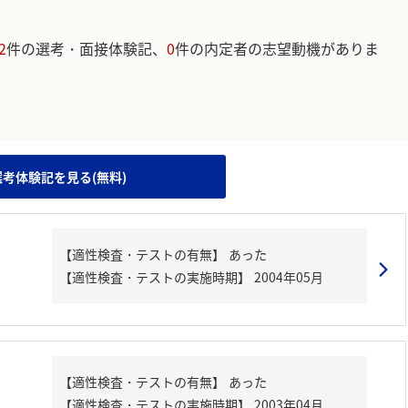
2
件の選考・面接体験記、
0
件の内定者の志望動機がありま
。
選考体験記を見る(無料)