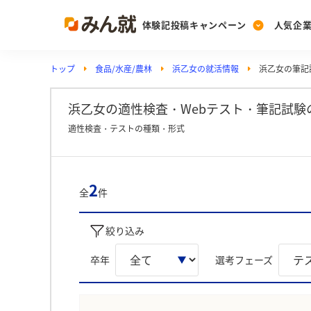
体験記投稿キャンペーン
人気企
トップ
食品/水産/農林
浜乙女の就活情報
浜乙女の筆記試
Post
Ranking
PickUp
投稿する
ランキングを見る
注目の企業特集
浜乙女の適性検査・Webテスト・筆記試験
適性検査・テストの種類・形式
Vote
投票する
2
全
件
動画で知ろう！業界・
絞り込み
卒年
選考フェーズ