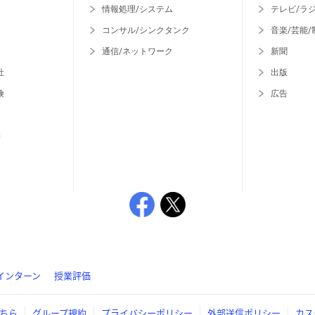
情報処理/システム
テレビ/ラ
コンサル/シンクタンク
音楽/芸能/
通信/ネットワーク
新聞
社
出版
険
広告
等
インターン
授業評価
ちら
グループ規約
プライバシーポリシー
外部送信ポリシー
カス