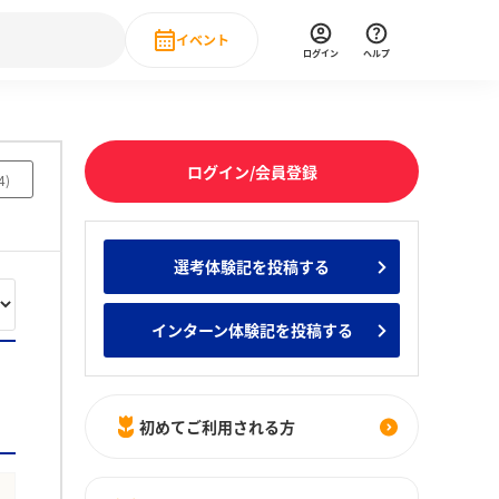
イベント
ログイン
ヘルプ
Event
の新卒就職人気企業ランキング
みんなのインターン人気企業ランキン
直近のイベント一覧
ログイン/会員登録
4
)
もっと見る
 IT・DX現場社員インタビュー
選考体験記を投稿する
の新卒就職人気企業ランキング
みんなのインターン人気企業ランキン
インターン体験記を投稿する
初めてご利用される方