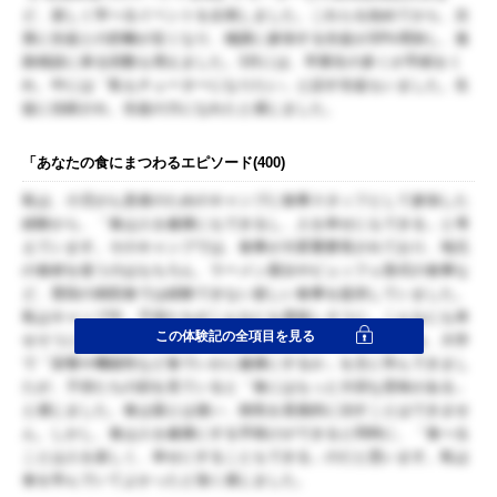
ど、楽しく学べるイベントを企画しました。これらを始めてから、次
第に生徒との距離が近くなり、補講に参加する生徒が20%増加し、進
路相談に来る回数も増えました。3月には、卒業生の多くが手紙をく
れ、中には「私もチューターになりたい」と話す生徒もいました。生
徒に信頼され、生徒の力になれたと感じました。
「あなたの食にまつわるエピソード(400)
私は、小児がん患者のためのキャンプに食事スタッフとして参加した
経験から、「食は人を健康にもできるし、人を幸せにもできる」と考
えています。そのキャンプでは、食事が大変重要視されており、地元
の食材を使うのはもちろん、ラーメン屋台やビュッフェ形式の食事な
ど、普段の病院食では経験できない楽しい食事を提供していました。
私はキャンプ中、子供たちがこんなにも美味しそうに、こんなにも幸
この体験記の全項目を見る
せそうに食事をするのだということに驚きました。それまでは、大学
で「栄養や機能性など食でいかに健康にするか」を主に学んできまし
たが、子供たちの顔を見ていると「食にはもっと大切な意味がある」
と感じました。食は薬とは違い、病気を直接的に治すことはできませ
ん。しかし、食は人を健康にする手助けができると同時に、「食べる
ことは人を楽しく、幸せにすることもできる」のだと思います。私は
食を学んでいてよかったと強く感じました。