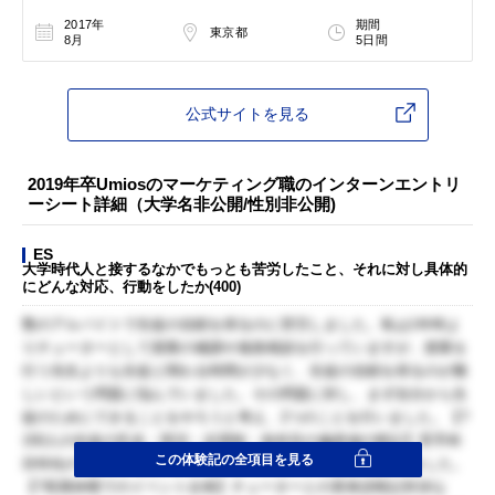
2017年
期間
東京都
8月
5日間
公式サイトを見る
2019年卒Umiosのマーケティング職のインターンエントリ
ーシート詳細（大学名非公開/性別非公開)
ES
大学時代人と接するなかでもっとも苦労したこと、それに対し具体的
にどんな対応、行動をしたか(400)
塾のアルバイトで生徒の信頼を得るのに苦労しました。私は1年時よ
りチューターとして授業の補講や進路相談を行っていますが、授業を
行う先生よりも生徒と関わる時間が少なく、生徒の信頼を得るのが難
しいという問題に悩んでいました。その問題に対し、まず自分から生
徒のためにできることをやろうと考え、2つのことを行いました。【?
150人の生徒の氏名・部活・志望校・各科目の偏差値の暗記】苦手科
この体験記の全項目を見る
目特化のプリント配布など、生徒に合わせた学習指導を行いました。
【?長期休暇でのイベント企画】チューターとの英単語暗記対決な