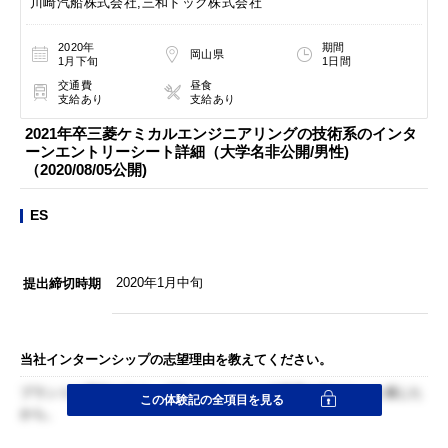
川崎汽船株式会社,三和ドック株式会社
2020年
期間
岡山県
1月下旬
1日間
交通費
昼食
支給あり
支給あり
2021年卒三菱ケミカルエンジニアリングの技術系のインタ
ーンエントリーシート詳細（大学名非公開/男性)
（2020/08/05公開)
ES
2020年1月中旬
提出締切時期
当社インターンシップの志望理由を教えてください。
プラントに興味があり、プラントエンジニア業界を知りたいと感じた
この体験記の全項目を見る
から。