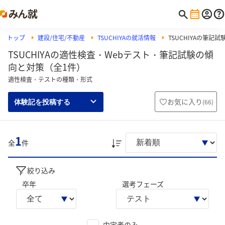
トップ
建設/住宅/不動産
TSUCHIYAの就活情報
TSUCHIYAの筆記試
TSUCHIYAの適性検査・Webテスト・筆記試験の傾
向と対策（全1件）
適性検査・テストの種類・形式
お気に入り
(
66
)
体験記を投稿する
1
全
件
絞り込み
卒年
選考フェーズ
内定者のみ