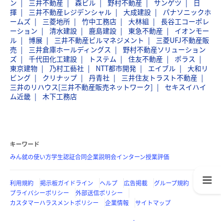
ン
三井不動産
森ビル
野村不動産
サンゲツ
日
揮
三井不動産レジデンシャル
大成建設
パナソニックホ
ームズ
三菱地所
竹中工務店
大林組
長谷工コーポレ
ーション
清水建設
鹿島建設
東急不動産
イオンモー
ル
博展
三井不動産ビルマネジメント
三菱UFJ不動産販
売
三井倉庫ホールディングス
野村不動産ソリューション
ズ
千代田化工建設
トステム
住友不動産
ポラス
東京建物
乃村工藝社
NTT都市開発
エイブル
大和リ
ビング
クリナップ
丹青社
三井住友トラスト不動産
三井のリハウス[三井不動産販売ネットワーク]
セキスイハイ
ム近畿
木下工務店
キーワード
みん就の使い方
学生認証
合同企業説明会
インターン
授業評価
利用規約
掲示板ガイドライン
ヘルプ
広告掲載
グループ規約
プライバシーポリシー
外部送信ポリシー
カスタマーハラスメントポリシー
企業情報
サイトマップ