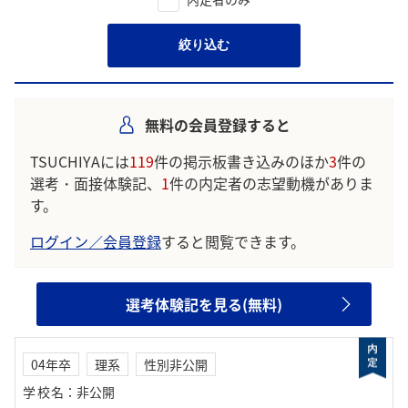
絞り込む
無料の会員登録すると
TSUCHIYAには
119
件の掲示板書き込みのほか
3
件の
選考・面接体験記、
1
件の内定者の志望動機がありま
す。
ログイン／会員登録
すると閲覧できます。
選考体験記を見る(無料)
04年卒
理系
性別非公開
学校名
：
非公開