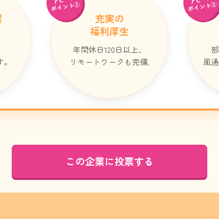
ポイント②
ポイント③
躍
充実の
福利厚生
年間休日120日以上、
部
す。
リモートワークも完備.
風通
この企業に投票する