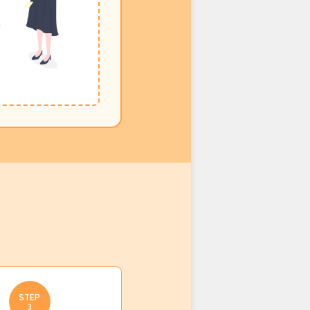
STEP
3