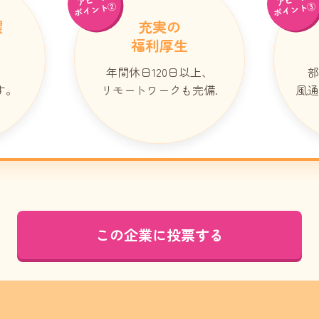
ポイント②
ポイント③
躍
充実の
福利厚生
年間休日120日以上、
部
す。
リモートワークも完備.
風通
この企業に投票する