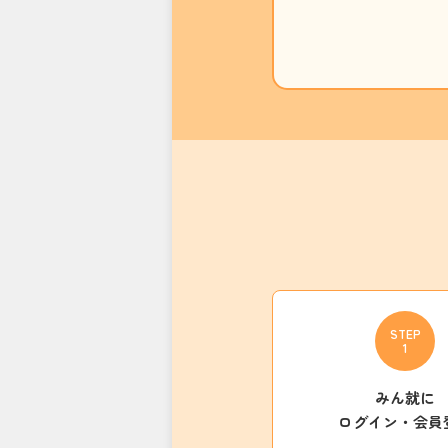
STEP
1
みん就に
ログイン・会員