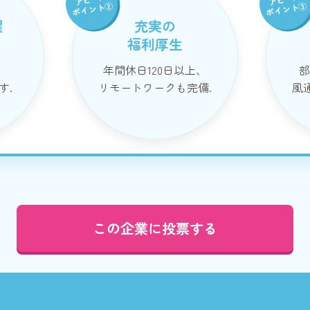
ポイント②
ポイント③
躍
充実の
福利厚生
年間休日120日以上、
部
す.
リモートワークも完備.
風
この企業に投票する