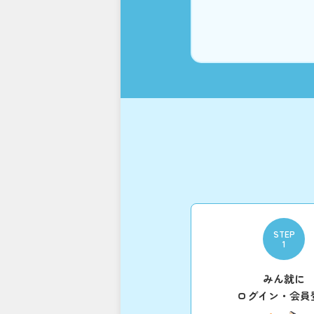
STEP
1
みん就に
ログイン・会員