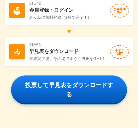
STEP 2
🗳️
会員登録・ログイン
所要時間
3分
みん就に無料登録（3分で完了！）
▼
STEP 3
📥
早見表をダウンロード
今すぐ
GET
投票完了後、その場ですぐにPDFをGET！
投票して早見表をダウンロードす
る