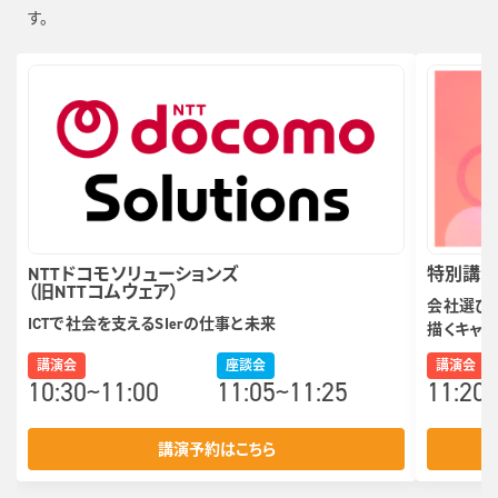
す。
NTTドコモソリューションズ
特別講
（旧NTTコムウェア）
会社選びは
ICTで社会を支えるSIerの仕事と未来
描くキャ
講演会
座談会
講演会
10:30~11:00
11:05~11:25
11:20
講演予約はこちら