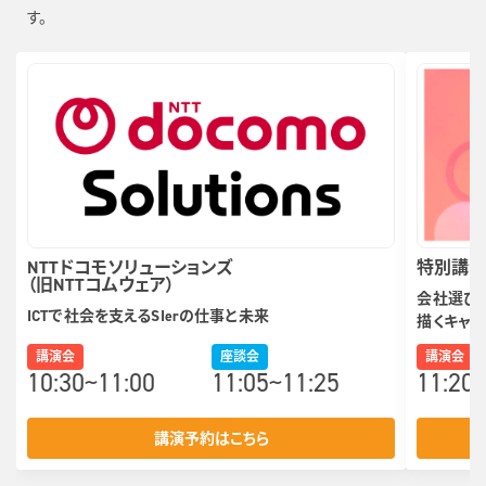
す。
NTTドコモソリューションズ
特別講
（旧NTTコムウェア）
会社選びは
ICTで社会を支えるSIerの仕事と未来
描くキャ
講演会
座談会
講演会
10:30~11:00
11:05~11:25
11:20
講演予約はこちら