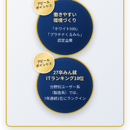
アピール
ポイント②
働きやすい
環境づくり
「ホワイト500」
「プラチナくるみん」
認定企業
アピール
ポイント③
27卒みん就
ITランキング10位
分野別ユーザー系
（製造系）では、
7年連続1位にランクイン