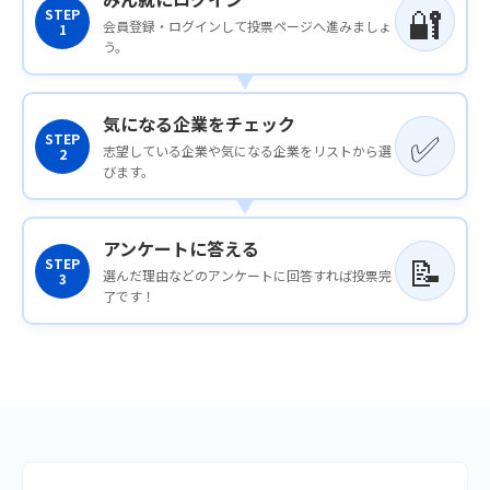
🔐
STEP
会員登録・ログインして
投票ページ
へ進みましょ
1
う。
気になる企業を
チェック
✅
STEP
志望している企業や
気になる企業
をリストから選
2
びます。
アンケートに
答える
📝
STEP
選んだ理由などの
アンケート
に回答すれば投票完
3
了です！