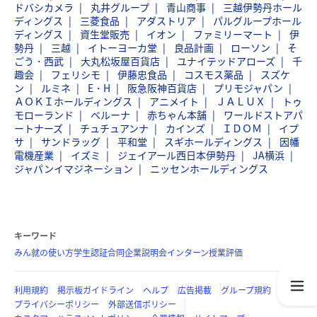
ドバシカメラ
丸井グループ
青山商事
三越伊勢丹ホール
ディングス
三菱食品
アダストリア
パルグループホール
ディングス
資生堂販売
イオン
ファミリーマート
伊
勢丹
三越
イトーヨーカ堂
良品計画
ローソン
そ
ごう・西武
大丸松坂屋百貨店
ユナイテッドアローズ
千
趣会
フェリシモ
伊藤忠食品
コスモス薬品
スズケ
ン
ルミネ
E・H
阪急阪神百貨店
プリモジャパン
ＡＯＫＩホールディングス
アニメイト
ＪＡＬＵＸ
トゥ
モローランド
ベルーナ
赤ちゃん本舗
ワールドストアパ
ートナーズ
チュチュアンナ
カインズ
ＩＤＯＭ
イプ
サ
サンドラッグ
平和堂
スギホールディングス
因幡
電機産業
イズミ
ジェイアール西日本伊勢丹
JA横浜
ジャパンイマジネーション
ニッセンホールディングス
キーワード
みん就の使い方
学生認証
合同企業説明会
インターン
授業評価
利用規約
掲示板ガイドライン
ヘルプ
広告掲載
グループ規約
プライバシーポリシー
外部送信ポリシー