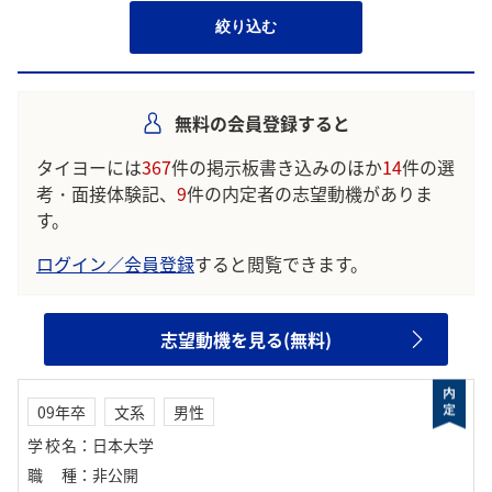
絞り込む
無料の会員登録すると
タイヨーには
367
件の掲示板書き込みのほか
14
件の選
考・面接体験記、
9
件の内定者の志望動機がありま
す。
ログイン／会員登録
すると閲覧できます。
志望動機を見る(無料)
09年卒
文系
男性
学校名
：
日本大学
職種
：
非公開