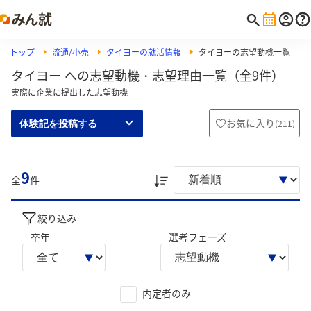
トップ
流通/小売
タイヨーの就活情報
タイヨーの志望動機一覧
タイヨー への志望動機・志望理由一覧（全9件）
実際に企業に提出した志望動機
お気に入り
(
211
)
体験記を投稿する
9
全
件
絞り込み
卒年
選考フェーズ
内定者のみ