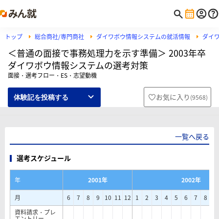
トップ
総合商社/専門商社
ダイワボウ情報システムの就活情報
ダイ
＜普通の面接で事務処理力を示す準備＞ 2003年卒
ダイワボウ情報システムの選考対策
面接・選考フロー・ES・志望動機
お気に入り
(
9568
)
体験記を投稿する
一覧へ戻る
選考スケジュール
年
2001年
2002年
月
6
7
8
9
10
11
12
1
2
3
4
5
6
7
8
9
資料請求・プレ
エントリー