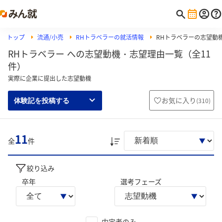
トップ
流通/小売
RHトラベラーの就活情報
RHトラベラーの志望動
RHトラベラー への志望動機・志望理由一覧（全11
件）
実際に企業に提出した志望動機
お気に入り
(
310
)
体験記を投稿する
11
全
件
絞り込み
卒年
選考フェーズ
内定者のみ