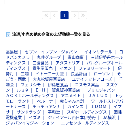
1
流通/小売の他の企業の志望動機一覧を見る
高島屋
セブン‐イレブン・ジャパン
イオンリテール
ヨ
ドバシカメラ
丸井グループ
青山商事
三越伊勢丹ホール
ディングス
三菱食品
アダストリア
パルグループホール
ディングス
資生堂販売
イオン
ファミリーマート
伊
勢丹
三越
イトーヨーカ堂
良品計画
ローソン
そ
ごう・西武
大丸松坂屋百貨店
ユナイテッドアローズ
千
趣会
フェリシモ
伊藤忠食品
コスモス薬品
スズケ
ン
ルミネ
E・H
阪急阪神百貨店
プリモジャパン
ＡＯＫＩホールディングス
アニメイト
ＪＡＬＵＸ
トゥ
モローランド
ベルーナ
赤ちゃん本舗
ワールドストアパ
ートナーズ
チュチュアンナ
カインズ
ＩＤＯＭ
イプ
サ
サンドラッグ
平和堂
スギホールディングス
因幡
電機産業
イズミ
ジェイアール西日本伊勢丹
JA横浜
ジャパンイマジネーション
ニッセンホールディングス