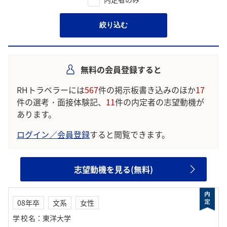
絞り込む
無料の会員登録すると
RHトラベラーには
567
件の掲示板書き込みのほか
17
件の選考・面接体験記、
11
件の内定者の志望動機が
あります。
ログイン／会員登録
すると閲覧できます。
志望動機を見る(無料)
08年卒
文系
女性
学校名
：
東洋大学