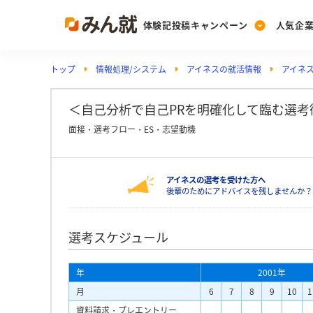
体験記投稿キャンペーン
人気企
トップ
情報処理/システム
アイネスの就活情報
アイネ
Post
Ranking
PickUp
投稿する
ランキングを見る
注目の企業特集
＜自己分析で自己PRを明確化して臨む選考術
面接・選考フロー・ES・志望動機
Vote
アイネスの選考を受けた方へ
投票する
後輩のためにアドバイスを残しませんか？
動画で知ろう！業界・
選考スケジュール
年
2001年
月
6
7
8
9
10
1
資料請求・プレエントリー