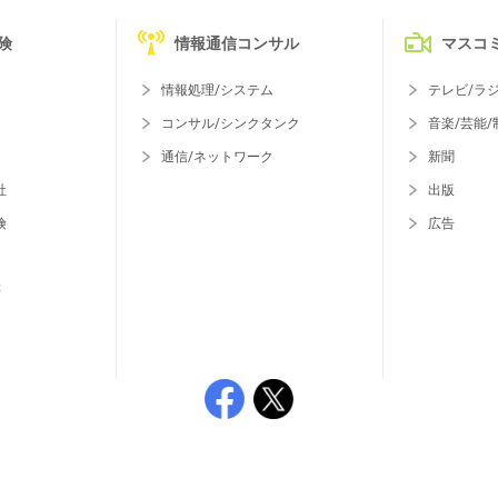
険
情報通信コンサル
マスコ
情報処理/システム
テレビ/ラ
コンサル/シンクタンク
音楽/芸能/
通信/ネットワーク
新聞
社
出版
険
広告
等