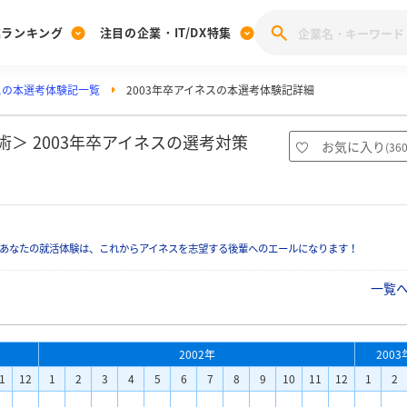
業ランキング
注目の企業・IT/DX特集
スの本選考体験記一覧
2003年卒アイネスの本選考体験記詳細
注目の企業特集
みんなのIT業界新卒就職人気企業ランキング
みんな
[27卒] 本選考体験記投稿キャンペーン
28卒 注目企業特集
27卒 注目企業特集
みんなのDX企業就職ブランド調査
＞ 2003年卒アイネスの選考対策
お気に入り
(
36
注目のIT・DX企業特集
28卒 IT・DX企業特集
27卒 IT・DX企業特集
28卒
みんなのIT業界新卒就職人気企業ランキング
みんな
あなたの就活体験は、これからアイネスを志望する後輩へのエールになります！
企業研究
一覧
2002年
2003
1
12
1
2
3
4
5
6
7
8
9
10
11
12
1
2