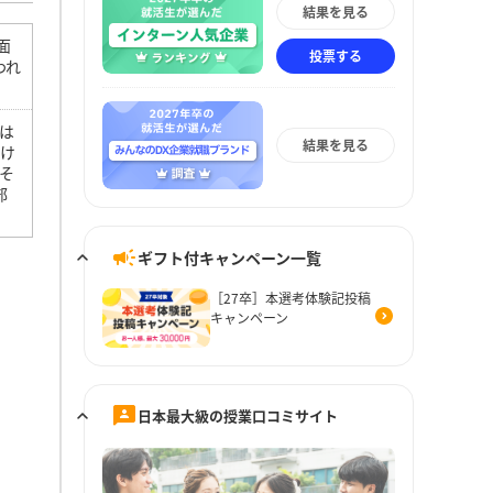
結果を見る
面
投票する
われ
は
結果を見る
たけ
そ
部
ギフト付キャンペーン一覧
［27卒］本選考体験記投稿
キャンペーン
日本最大級の授業口コミサイト