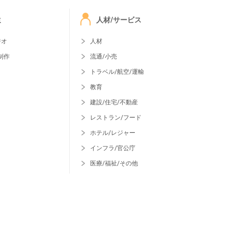
ミ
人材/サービス
ジオ
人材
制作
流通/小売
トラベル/航空/運輸
教育
建設/住宅/不動産
レストラン/フード
ホテル/レジャー
インフラ/官公庁
医療/福祉/その他