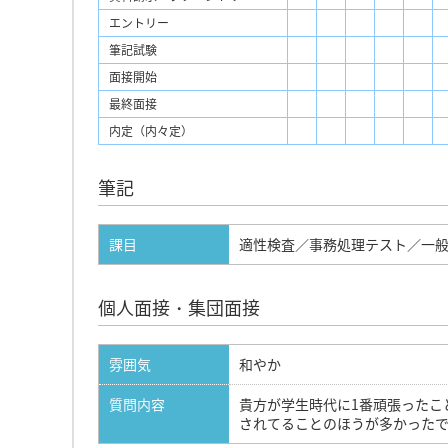
エントリー
筆記試験
面接開始
最終面接
内定（内々定）
筆記
課目
適性検査／事務処理テスト／一
個人面接・集団面接
雰囲気
和やか
質問内容
貴方が学生時代に1番頑張ったこ
されてることのほうが多かったで