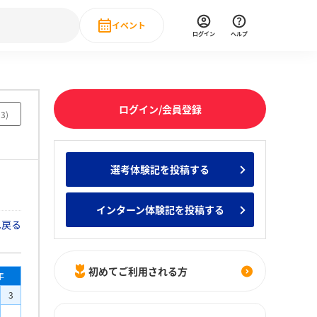
イベント
ログイン
ヘルプ
Event
の新卒就職人気企業ランキング
みんなのインターン人気企業ランキン
直近のイベント一覧
ログイン/会員登録
03
)
もっと見る
 IT・DX現場社員インタビュー
選考体験記を投稿する
の新卒就職人気企業ランキング
みんなのインターン人気企業ランキン
インターン体験記を投稿する
へ戻る
初めてご利用される方
年
3