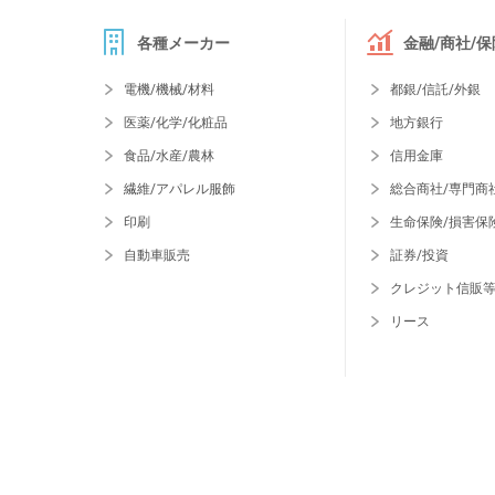
各種メーカー
金融/商社/保
電機/機械/材料
都銀/信託/外銀
医薬/化学/化粧品
地方銀行
食品/水産/農林
信用金庫
繊維/アパレル服飾
総合商社/専門商
印刷
生命保険/損害保
自動車販売
証券/投資
クレジット信販
リース