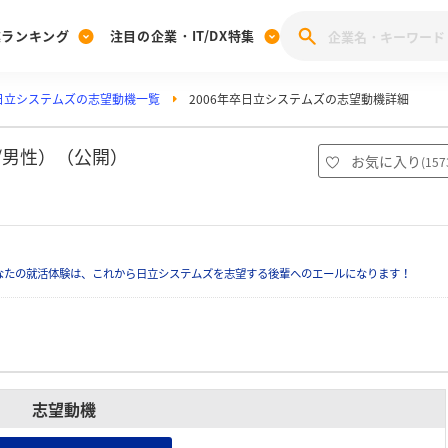
業ランキング
注目の企業・IT/DX特集
日立システムズの志望動機一覧
2006年卒日立システムズの志望動機詳細
注目の企業特集
みんなのIT業界新卒就職人気企業ランキング
みんな
[27卒] 本選考体験記投稿キャンペーン
28卒 注目企業特集
27卒 注目企業特集
みんなのDX企業就職ブランド調査
/男性）（公開）
お気に入り
(
157
注目のIT・DX企業特集
28卒 IT・DX企業特集
27卒 IT・DX企業特集
28卒
みんなのIT業界新卒就職人気企業ランキング
みんな
なたの就活体験は、これから日立システムズを志望する後輩へのエールになります！
企業研究
志望動機