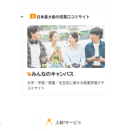
日本最大級の授業口コミサイト
大学・学部／授業／先生別に探せる授業評価クチ
コミサイト
ミ
人材/サービス