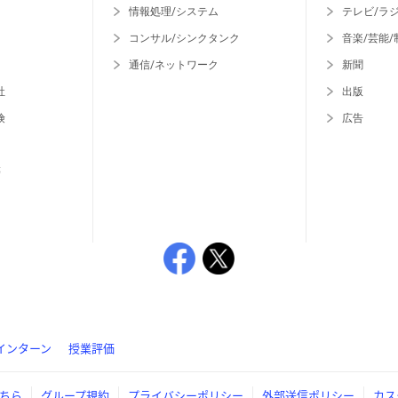
情報処理/システム
テレビ/ラ
コンサル/シンクタンク
音楽/芸能/
通信/ネットワーク
新聞
社
出版
険
広告
等
インターン
授業評価
ちら
グループ規約
プライバシーポリシー
外部送信ポリシー
カス