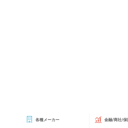
各種メーカー
金融/商社/保