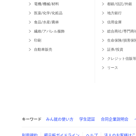
電機/機械/材料
都銀/信託/外銀
医薬/化学/化粧品
地方銀行
食品/水産/農林
信用金庫
繊維/アパレル服飾
総合商社/専門商
印刷
生命保険/損害保
自動車販売
証券/投資
クレジット信販
リース
キーワード
みん就の使い方
学生認証
合同企業説明会
利用規約
掲示板ガイドライン
ヘルプ
法人のお客様はこ