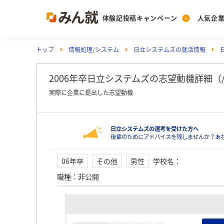
体験記投稿キャンペーン
人気企
トップ
情報処理/システム
日立システムズの就活情報
Post
Ranking
PickUp
投稿する
ランキングを見る
注目の企業特集
2006年卒日立システムズの志望動機詳細（
実際に企業に提出した志望動機
Vote
日立システムズの選考を受けた方へ
投票する
後輩のためにアドバイスを残しませんか？あ
動画で知ろう！業界・
06年卒
その他
男性
学校名
：
職種
：
非公開