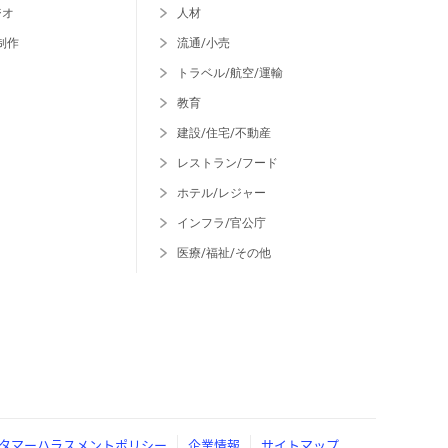
ジオ
人材
制作
流通/小売
トラベル/航空/運輸
教育
建設/住宅/不動産
レストラン/フード
ホテル/レジャー
インフラ/官公庁
医療/福祉/その他
タマーハラスメントポリシー
企業情報
サイトマップ