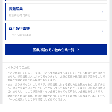
長瀬産業
総合商社/専門商社
京浜急行電鉄
トラベル/航空/運輸
医療/福祉/その他の企業一覧
サイトからのご注意
ここに掲載しているデータは、「こうすれば必ずうまくいく」という類のものではあり
ません。採用過程は人によって異なりますし、方針の変更や採用担当者が変わることで
前年と大幅に変更される場合もありえます。
また、言うまでもないことですが、採用過程に対する感じ方は主観的なものに過ぎませ
ん。他人が誉めているからといってかならずしもあなたにとって望ましい企業とは言い
切れませんし、ここで評価の高くない企業であっても素晴らしい企業はあるはずです。
掲載された内容の真偽、評価の信頼性について当サイトは保証しかねます。あくまでも
「一つの結果」として参考程度にとどめてください。