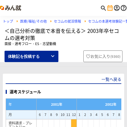
トップ
医療/福祉/その他
セコムの就活情報
セコムの本選考体験記一
＜自己分析の徹底で本音を伝える＞ 2003年卒セコ
ムの選考対策
面接・選考フロー・ES・志望動機
お気に入り
(
9360
)
体験記を投稿する
一覧へ戻る
選考スケジュール
年
2001年
2002年
月
6
7
8
9
10
11
12
1
2
3
4
5
6
7
8
9
資料請求・プレ
エントリー