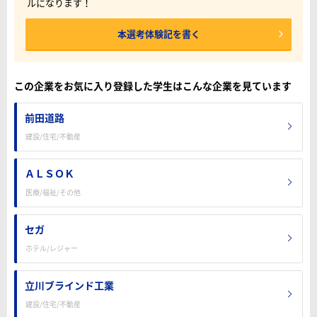
ルになります！
本選考体験記を書く
この企業をお気に入り登録した学生はこんな企業を見ています
前田道路
建設/住宅/不動産
ＡＬＳＯＫ
医療/福祉/その他
セガ
ホテル/レジャー
立川ブラインド工業
建設/住宅/不動産