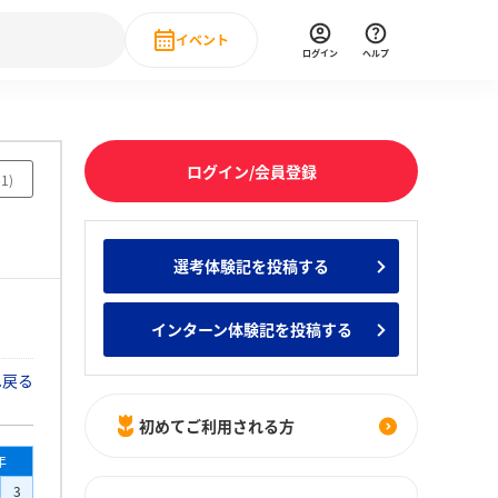
イベント
ログイン
ヘルプ
Event
の新卒就職人気企業ランキング
みんなのインターン人気企業ランキン
直近のイベント一覧
ログイン/会員登録
61
)
もっと見る
 IT・DX現場社員インタビュー
選考体験記を投稿する
の新卒就職人気企業ランキング
みんなのインターン人気企業ランキン
インターン体験記を投稿する
へ戻る
初めてご利用される方
年
3