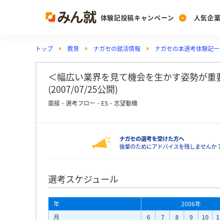
体験記投稿キャンペーン
人気企
トップ
教育
ナガセの就活情報
ナガセの本選考体験記一
Post
Ranking
PickUp
投稿する
ランキングを見る
注目の企業特集
＜幅広い業界を見て機会を生かす姿勢が重要
(2007/07/25公開)
面接・選考フロー・ES・志望動機
Vote
投票する
ナガセの選考を受けた方へ
動画で知ろう！業界・
後輩のためにアドバイスを残しませんか
選考スケジュール
年
2006年
月
6
7
8
9
10
1