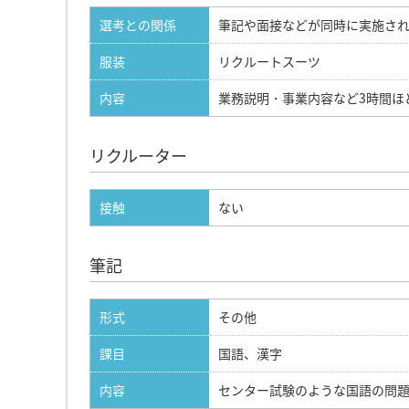
選考との関係
筆記や面接などが同時に実施さ
服装
リクルートスーツ
内容
業務説明・事業内容など3時間ほ
リクルーター
接触
ない
筆記
形式
その他
課目
国語、漢字
内容
センター試験のような国語の問