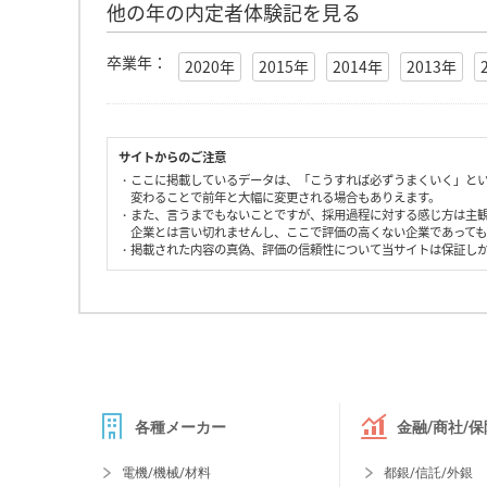
他の年の内定者体験記を見る
卒業年：
2020年
2015年
2014年
2013年
サイトからのご注意
・ここに掲載しているデータは、「こうすれば必ずうまくいく」と
変わることで前年と大幅に変更される場合もありえます。
・また、言うまでもないことですが、採用過程に対する感じ方は主
企業とは言い切れませんし、ここで評価の高くない企業であって
・掲載された内容の真偽、評価の信頼性について当サイトは保証し
各種メーカー
金融/商社/保
電機/機械/材料
都銀/信託/外銀