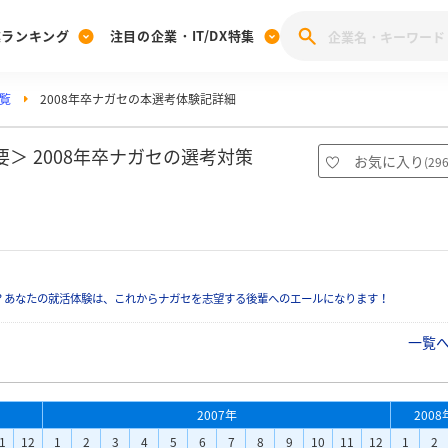
業ランキング
注目の企業・IT/DX特集
覧
2008年卒ナガセの本選考体験記詳細
注目の企業特集
みんなのIT業界新卒就職人気企業ランキング
みんな
[27卒] 本選考体験記投稿キャンペーン
28卒 注目企業特集
27卒 注目企業特集
みんなのDX企業就職ブランド調査
＞ 2008年卒ナガセの選考対策
お気に入り
(
29
注目のIT・DX企業特集
28卒 IT・DX企業特集
27卒 IT・DX企業特集
28卒
みんなのIT業界新卒就職人気企業ランキング
みんな
企業研究
？あなたの就活体験は、これからナガセを志望する後輩へのエールになります！
一覧
2007年
2008
1
12
1
2
3
4
5
6
7
8
9
10
11
12
1
2