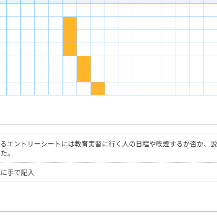
するエントリーシートには教育実習に行く人の日程や喫煙するか否か、
した。
紙に手で記入