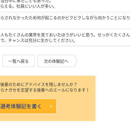
。当日中に来たこともあった。
もらえる。社員にいい人が多い。
知らされなかったため何が起こるのかビクビクしながら向かうことにな
）
い人もたくさんの業界を見ておいたほうがいいと思う。せっかくたくさ
ので、チャンスは充分に生かしてください。
一覧へ戻る
次の体験記へ
、後輩のためにアドバイスを残しませんか？
からナガセを志望する後輩へのエールになります！
本選考体験記を書く