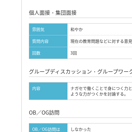
個人面接・集団面接
雰囲気
和やか
質問内容
現在の教育問題などに対する意
回数
3回
グループディスカッション・グループワー
内容
ナガセで働くことで身につく力
ような力がつくかを討論する。
OB／OG訪問
OB／OG訪問は
しなかった