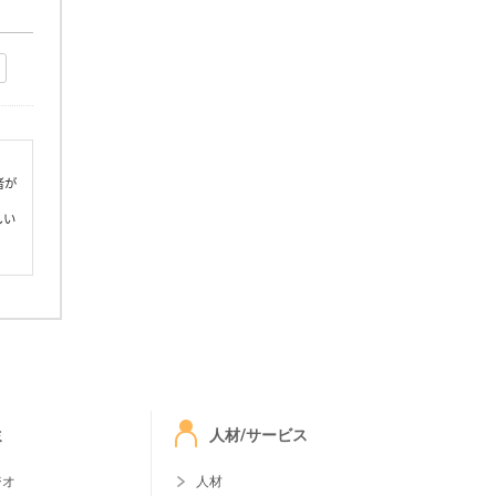
者が
しい
ミ
人材/サービス
ジオ
人材