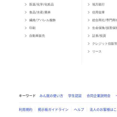
医薬/化学/化粧品
地方銀行
食品/水産/農林
信用金庫
繊維/アパレル服飾
総合商社/専門商
印刷
生命保険/損害保
自動車販売
証券/投資
クレジット信販
リース
キーワード
みん就の使い方
学生認証
合同企業説明会
利用規約
掲示板ガイドライン
ヘルプ
法人のお客様はこ