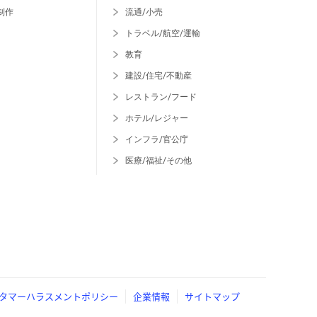
制作
流通/小売
トラベル/航空/運輸
教育
建設/住宅/不動産
レストラン/フード
ホテル/レジャー
インフラ/官公庁
医療/福祉/その他
タマーハラスメントポリシー
企業情報
サイトマップ