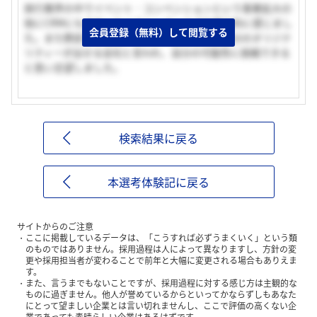
旅行業界の中でイベント・コンベンションという事業拡大の
他にCRMにも力をいれようとしている点を魅力的に感じまし
会員登録（無料）して閲覧する
た。また野武士の社風、そして先輩訪問では自分のオリジナ
リティーが出せる会社と言われ、自分の可能性に挑戦できる
と思い志望しました。
検索結果に戻る
本選考体験記に戻る
サイトからのご注意
ここに掲載しているデータは、「こうすれば必ずうまくいく」という類
のものではありません。採用過程は人によって異なりますし、方針の変
更や採用担当者が変わることで前年と大幅に変更される場合もありえま
す。
また、言うまでもないことですが、採用過程に対する感じ方は主観的な
ものに過ぎません。他人が誉めているからといってかならずしもあなた
にとって望ましい企業とは言い切れませんし、ここで評価の高くない企