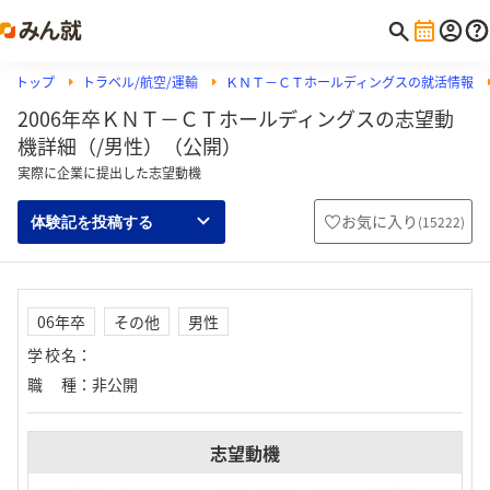
トップ
トラベル/航空/運輸
ＫＮＴ－ＣＴホールディングスの就活情報
2006年卒ＫＮＴ－ＣＴホールディングスの志望動
機詳細（/男性）（公開）
実際に企業に提出した志望動機
お気に入り
(
15222
)
体験記を投稿する
06年卒
その他
男性
学校名
：
職種
：
非公開
志望動機