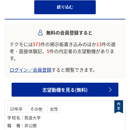
絞り込む
無料の会員登録すると
テクモには
573
件の掲示板書き込みのほか
13
件の選
考・面接体験記、
5
件の内定者の志望動機がありま
す。
ログイン／会員登録
すると閲覧できます。
志望動機を見る(無料)
10年卒
その他
女性
学校名
：
筑波大学
職種
：
非公開