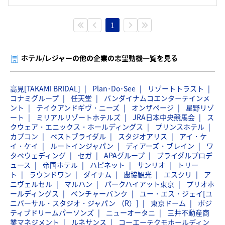
1
ホテル/レジャーの他の企業の志望動機一覧を見る
高見[TAKAMI BRIDAL]
Plan･Do･See
リゾートトラスト
コナミグループ
任天堂
バンダイナムコエンターテインメ
ント
テイクアンドギヴ・ニーズ
オンザページ
星野リゾ
ート
ミリアルリゾートホテルズ
JRA日本中央競馬会
ス
クウェア・エニックス・ホールディングス
プリンスホテル
カプコン
ベストブライダル
スタジオアリス
アイ・ケ
イ・ケイ
ルートインジャパン
ディアーズ・ブレイン
ワ
タベウェディング
セガ
APAグループ
ブライダルプロデ
ュース
帝国ホテル
ハピネット
サンリオ
トリー
ト
ラウンドワン
ダイナム
農協観光
エスクリ
ア
ニヴェルセル
マルハン
パークハイアット東京
プリオホ
ールディングス
ベンチャーバンク
ユー・エス・ジェイ[ユ
ニバーサル・スタジオ・ジャパン （R）]
東京ドーム
ポジ
ティブドリームパーソンズ
ニューオータニ
三井不動産商
業マネジメント
ルネサンス
コーエーテクモホールディン