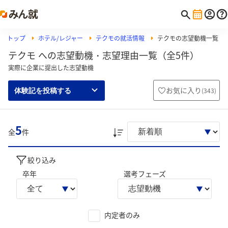
トップ
ホテル/レジャー
テクモの就活情報
テクモの志望動機一覧
テクモ への志望動機・志望理由一覧（全5件）
実際に企業に提出した志望動機
お気に入り
(
343
)
体験記を投稿する
5
全
件
絞り込み
卒年
選考フェーズ
内定者のみ