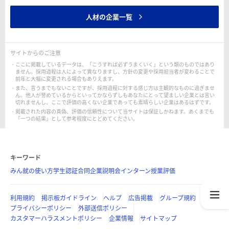
人材の企業一覧
サイトからのご注意
ここに掲載しているデータは、「こうすれば必ずうまくいく」という類のものではあり
ません。採用過程は人によって異なりますし、方針の変更や採用担当者が変わることで
前年と大幅に変更される場合もありえます。
また、言うまでもないことですが、採用過程に対する感じ方は主観的なものに過ぎませ
ん。他人が誉めているからといってかならずしもあなたにとって望ましい企業とは言い
切れませんし、ここで評価の高くない企業であっても素晴らしい企業はあるはずです。
掲載された内容の真偽、評価の信頼性について当サイトは保証しかねます。あくまでも
「一つの結果」として参考程度にとどめてください。
キーワード
みん就の使い方
学生認証
合同企業説明会
インターン
授業評価
利用規約
掲示板ガイドライン
ヘルプ
広告掲載
グループ規約
プライバシーポリシー
外部送信ポリシー
カスタマーハラスメントポリシー
企業情報
サイトマップ