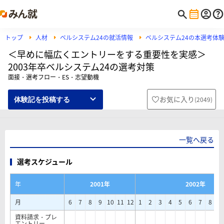
トップ
人材
ベルシステム24の就活情報
ベルシステム24の本選考体
＜早めに幅広くエントリーをする重要性を実感＞
2003年卒ベルシステム24の選考対策
面接・選考フロー・ES・志望動機
お気に入り
(
2049
)
体験記を投稿する
一覧へ戻る
選考スケジュール
年
2001年
2002年
月
6
7
8
9
10
11
12
1
2
3
4
5
6
7
8
9
資料請求・プレ
エントリー